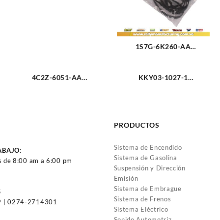
1S7G-6K260-AA
EMPACADURA TAPA
VALVULA FORD
4C2Z-6051-AA
ECOSPORT 2.0L (2582)
KKY03-1027-1
EMPACADURA IZQUIERDA
EMPACADURA CAMARA
CAMARA TRITON 4.6-V8
FORD FESTIVA (2328)
98-11(2440)
PRODUCTOS
Sistema de Encendido
ABAJO:
Sistema de Gasolina
s de 8:00 am a 6:00 pm
Suspensión y Dirección
Emisión
Sistema de Embrague
5
Sistema de Frenos
 | 0274-2714301
Sistema Eléctrico
Sonido Automotriz