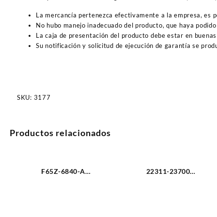
La mercancía pertenezca efectivamente a la empresa, es 
No hubo manejo inadecuado del producto, que haya podido 
La caja de presentación del producto debe estar en buenas
Su notificación y solicitud de ejecución de garantía se pro
SKU:
3177
Productos relacionados
F65Z-6840-A
22311-23700
EMPACADURA BASE
EMPACADURA DE
FILTRO DE ACEITE FORD
CAMARA HYUNDAI
TRITON 3V-4.6L 98-11
TUCSON/ELANTRA 2.0
(2436)
(2917)