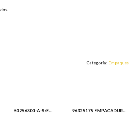
ados.
Categoría:
Empaques
50256300-A-S/E
96325175 EMPACADURA
EMPACADURA MOTOR KIT
TAPA VALVULA DAEWOO
COMPLETO FORD FIESTA
MATIZ (1653)
(2580)