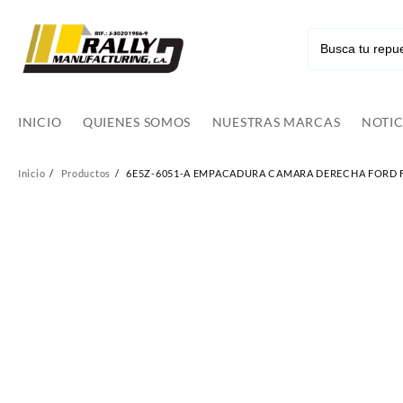
Ir
al
contenido
INICIO
QUIENES SOMOS
NUESTRAS MARCAS
NOTIC
Inicio
Productos
6E5Z-6051-A EMPACADURA CAMARA DERECHA FORD FUS