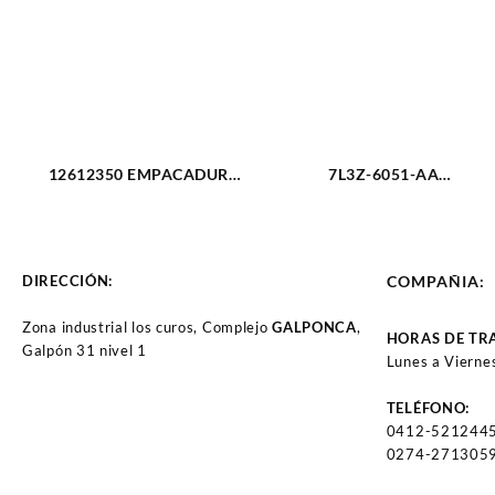
12612350 EMPACADURA
7L3Z-6051-AA
CARTER CHEVROLET
EMPACADURA CAMARA
TAHOE 5.3L 11-14 (2430)
IZQUIERDA FORD TRITON
4.6-3V 05-11 (2429)
DIRECCIÓN:
COMPAÑIA:
Zona industrial los curos, Complejo
GALPONCA
,
HORAS DE TR
Galpón 31 nivel 1
Lunes a Vierne
TELÉFONO:
0412-521244
0274-2713059