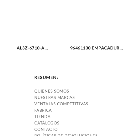
AL3Z-6710-A
96461130 EMPACADURA
EMPACADURA CARTER
DE MULTIPLE DE
FORD SUPER DUTTY 6.2L
ADMISION AVEO (2924)
(3111)
RESUMEN:
QUIENES SOMOS
NUESTRAS MARCAS
VENTAJAS COMPETITIVAS
FÁBRICA
TIENDA
CATÁLOGOS
CONTACTO
POLÍTICAS DE DEVOLUCIONES