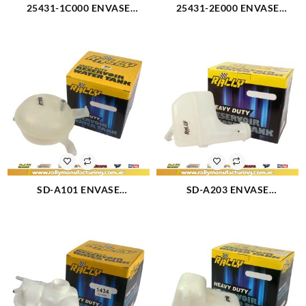
25431-1C000 ENVASE
25431-2E000 ENVASE
RESERVORIO GETZ (3146)
RESERVORIO TUCSON (2989)
SD-A101 ENVASE
SD-A203 ENVASE
RESERVORIO CORSA (1340)
RESERVORIO MATIZ QQ
932141 96314169 (575)