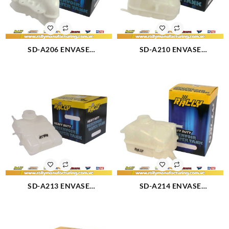
SD-A206 ENVASE
SD-A210 ENVASE
RESERVORIO CIELO/LANOS
RESERVORIO AGUA OPTRA
98-02 OEM 96182279 (1434)
(1506)
SD-A213 ENVASE
SD-A214 ENVASE
RESERVORIO SPARK (1343)
RESERVORIO AVEO SD-A214
(1342)