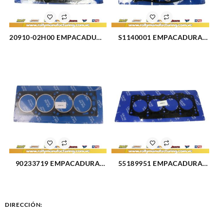
20910-02H00 EMPACADURA
S1140001 EMPACADURA
KIT COMPLETO KIA
MOTOR KIT COMPLETO 1.5L
PICANTO (2523)
(2524)
90233719 EMPACADURA
55189951 EMPACADURA
CAMARA CORSA 1.5L (2583)
CAMARA FIAT PALIO (3117)
DIRECCIÓN: