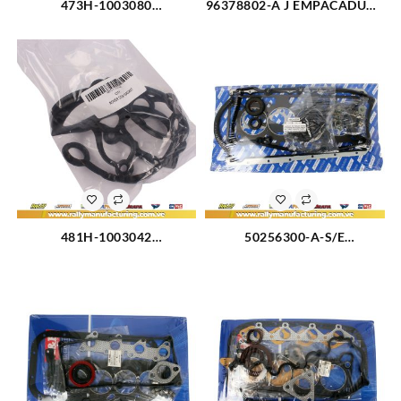
473H-1003080
96378802-A J EMPACADURA
EMPACADURA CAMARA
CAMARA 1 HUECO
CHERY ARAUCA (3080)
CHEVROLET OPTRA DESIGN
(2327)
481H-1003042
50256300-A-S/E
EMPACADURA TAPA
EMPACADURA MOTOR KIT
VALVULA CHERY ORINOCO
COMPLETO FORD FIESTA
1.8L (3113)
(2580)