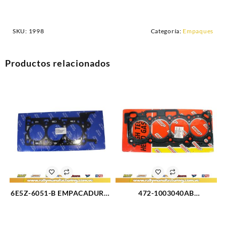
SKU:
1998
Categoría:
Empaques
Productos relacionados
6E5Z-6051-B EMPACADURA
472-1003040AB
CAMARA IZQUIERDA FORD
EMPACADURA CAMARA
FUSION 3.0L 08-09 (3178)
CHERY QQ 16V (2322)