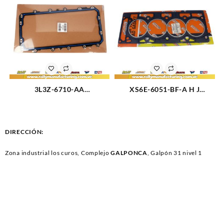
3L3Z-6710-AA
XS6E-6051-BF-A H J
EMPACADURA CARTER
EMPACADURA CAMARA
FORD EXPLORER V8-4.6-5.4L
FORD FIESTA MODELO
06-11 (1992)
NUEVO ASBESTO (2332)
DIRECCIÓN:
Zona industrial los curos, Complejo
GALPONCA
, Galpón 31 nivel 1