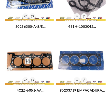
50256300-A-S/E
481H-1003042
EMPACADURA MOTOR KIT
EMPACADURA TAPA
COMPLETO FORD FIESTA
VALVULA CHERY ORINOCO
(2580)
1.8L (3113)
4C2Z-6051-AA
90233719 EMPACADURA
EMPACADURA IZQUIERDA
CAMARA CORSA 1.5L (2583)
CAMARA TRITON 4.6-V8 98-
11(2440)