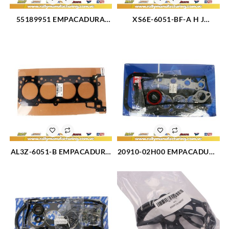
55189951 EMPACADURA
XS6E-6051-BF-A H J
CAMARA FIAT PALIO (3117)
EMPACADURA CAMARA
FORD FIESTA MODELO
NUEVO METALICA (3194)
AL3Z-6051-B EMPACADURA
20910-02H00 EMPACADURA
CAMARA METAL IZQUIERDA
KIT COMPLETO KIA
FORD SUPER DUTY 6.2L-V8
PICANTO (2523)
(1831)