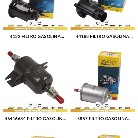
4132 FILTRO GASOLINA
44188 FILTRO GASOLINA
MITSUBISHI LANCER
HYUNDAI GETZ L4-1.3L-1.6L
TOURING SIGNO (3085)
(3087)
46416684 FILTRO GASOLINA
5857 FILTRO GASOLINA
FIAT PALIO (249)
PEUGEOT 206, 207,307,
PARTNER, EXPERT (3101)