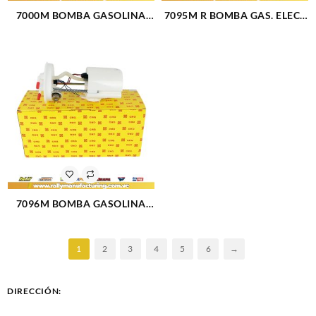
7000M BOMBA GASOLINA
7095M R BOMBA GAS. ELECT
ELECTRICA MODULO FORD
(MODULO) FORD FIESTA
BRONCO (89-97) (51)
POWER-MAX-MOVE
ECOSPORT 1.6 (01-06) (-SIN
REGULADOR) (1532)
7096M BOMBA GASOLINA
ELECTRICA MODULO FORD
FIESTA (1444)
1
2
3
4
5
6
→
DIRECCIÓN: