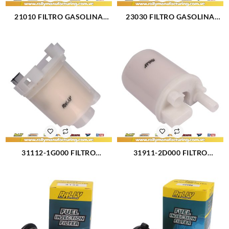
21010 FILTRO GASOLINA
23030 FILTRO GASOLINA
INTERNO TOYOTA COROLLA
TOYOTA YARIS 1.3L 00-05 RAV
1.6 1.8 03-08 (3098)
2.0L 01-03 (3089)
31112-1G000 FILTRO
31911-2D000 FILTRO
GASOLINA HYUNDAI
GASOLINA INTERNO
ACCENT L4-1.6L (08-09)
HYUNDAI ELANTRA L4-1.6L-
(3090)
2.0L (3095)