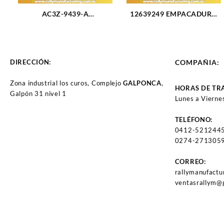
AC3Z-9439-A
12639249 EMPACADURA
EMPACADURA MULTIPLE
CIG?E?AL TRASERA
ADMISION FORD SUPER
VORTEC CHEVROLET
DUTY 6.2L (2923)
TAHOE 5.3L 07-14 (2431)
DIRECCIÓN:
COMPAÑIA:
Zona industrial los curos, Complejo
GALPONCA
,
HORAS DE TR
Galpón 31 nivel 1
Lunes a Vierne
TELÉFONO:
0412-521244
0274-2713059
CORREO:
rallymanufact
ventasrallym@