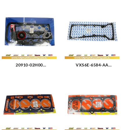
20910-02H00
VXS6E-6584-AA
EMPACADURA KIT
EMPACADURA TAPA
COMPLETO KIA PICANTO
VALVULA FORD FIESTA
(2523)
1.6L (1650)