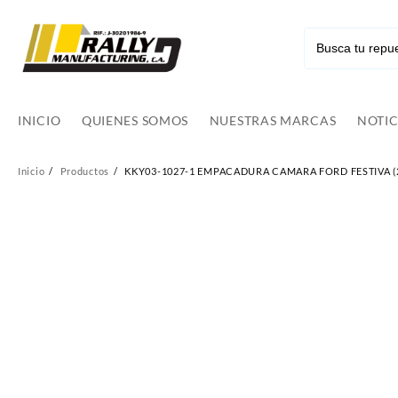
Ir
al
contenido
INICIO
QUIENES SOMOS
NUESTRAS MARCAS
NOTIC
Inicio
Productos
KKY03-1027-1 EMPACADURA CAMARA FORD FESTIVA (