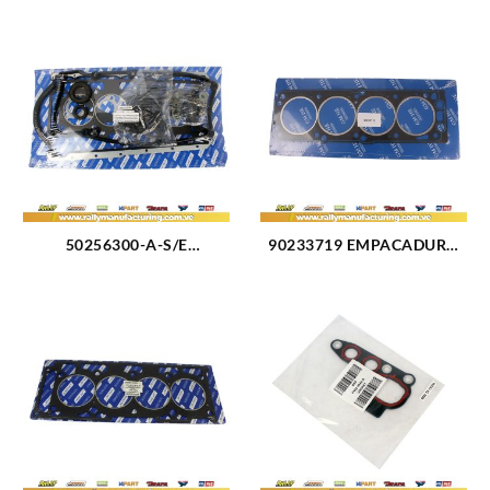
50256300-A-S/E
90233719 EMPACADURA
EMPACADURA MOTOR KIT
CAMARA CORSA 1.5L
COMPLETO FORD FIESTA
(2583)
(2580)