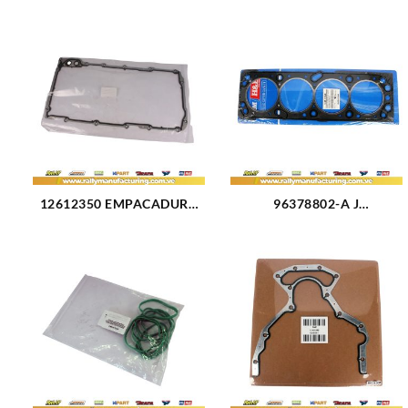
12612350 EMPACADURA
96378802-A J
CARTER CHEVROLET
EMPACADURA CAMARA 1
TAHOE 5.3L 11-14 (2430)
HUECO CHEVROLET
OPTRA DESIGN (2327)