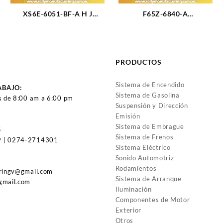
XS6E-6051-BF-A H J
F65Z-6840-A
EMPACADURA CAMARA
EMPACADURA BASE
FORD FIESTA MODELO
FILTRO DE ACEITE FORD
NUEVO METALICA (3194)
TRITON 3V-4.6L 98-11
(2436)
PRODUCTOS
Sistema de Encendido
ABAJO:
Sistema de Gasolina
s de 8:00 am a 6:00 pm
Suspensión y Dirección
Emisión
Sistema de Embrague
5
Sistema de Frenos
 | 0274-2714301
Sistema Eléctrico
Sonido Automotriz
Rodamientos
uringv@gmail.com
Sistema de Arranque
gmail.com
Iluminación
Componentes de Motor
Exterior
Otros