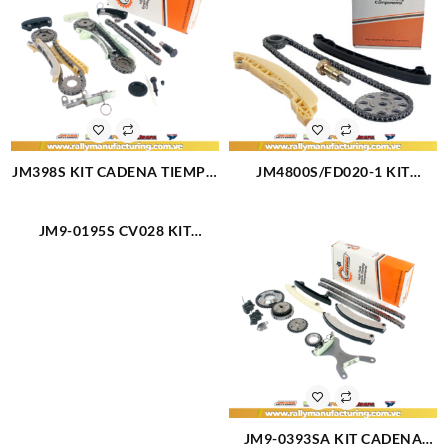
JM398S KIT CADENA TIEMPO
JM4800S/FD020-1 KIT
FORD V6-4.0L EXPLORER V6
CADENA TIEMPO JM USA
TK-FD021 17 PZAS 4
PARTS FORD ECOSPORT L4-
JM9-0195S CV028 KIT
CADENAS (1802)
1.0-1.3-1.6L FIESTA FOCUS
CADENA TIEMPO
KA 2000 EN ADELANTE 6
CHEVROLET TRAILBLAZER
PIEZAS (1799)
V6-4.2L COLORADO V6-2.9L
V6-3.7L 07-10 10 PIEZAS TK
CV028 (2303)
JM9-0393SA KIT CADENA