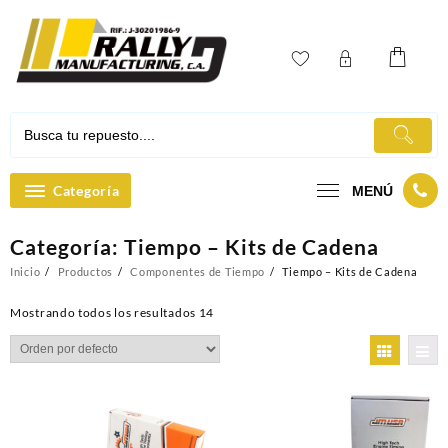
Ir
al
contenido
Categoría
MENÚ
Categoría:
Tiempo – Kits de Cadena
Inicio
Productos
Componentes de Tiempo
Tiempo – Kits de Cadena
Mostrando todos los resultados 14