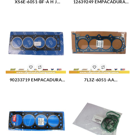
XS6E-6051-BF-A H J
12639249 EMPACADURA
EMPACADURA CAMARA
CIG?E?AL TRASERA VORTEC
FORD FIESTA MODELO
CHEVROLET TAHOE 5.3L 07-
NUEVO METALICA (3194)
14 (2431)
90233719 EMPACADURA
7L3Z-6051-AA
CAMARA CORSA 1.5L (2583)
EMPACADURA CAMARA
DERECHA FORD TRITON 4.6-
3V 05-11 (2428)