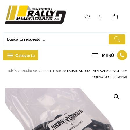
Ir
al
contenido
Categoría
MENÚ
Inicio
Productos
481H-1003042 EMPACADURA TAPA VALVULA CHERY
ORINOCO 1.8L (3113)