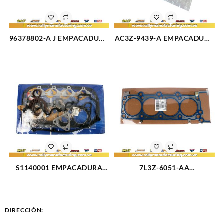
96378802-A J EMPACADURA
AC3Z-9439-A EMPACADURA
CAMARA 1 HUECO
MULTIPLE ADMISION FORD
CHEVROLET OPTRA DESIGN
SUPER DUTY 6.2L (2923)
(2327)
S1140001 EMPACADURA
7L3Z-6051-AA
MOTOR KIT COMPLETO 1.5L
EMPACADURA CAMARA
(2524)
IZQUIERDA FORD TRITON
4.6-3V 05-11 (2429)
DIRECCIÓN: