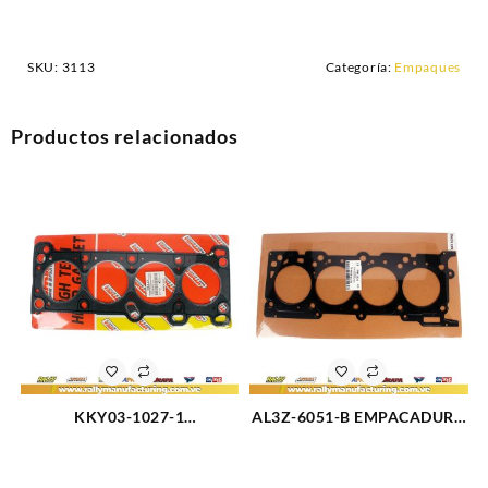
SKU:
3113
Categoría:
Empaques
Productos relacionados
KKY03-1027-1
AL3Z-6051-B EMPACADURA
EMPACADURA CAMARA
CAMARA METAL DERECHA
FORD FESTIVA (2328)
FORD SUPER DUTY 6.2L-V8
(1998)