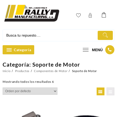
Ir
al
contenido
Categoría
MENÚ
Categoría:
Soporte de Motor
Inicio
Productos
Componentes de Motor
Soporte de Motor
Mostrando todos los resultados 6