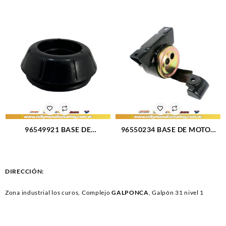
AMORTIGUADOR TRAS GM
SPARK IZQUIERDO (1093)
AVEO 03-08 STRUT MOUNT
A-RR (2633)
96549921 BASE DE
96550234 BASE DE MOTOR
AMORTIGUADOR OPTRA
OPTRA IZQUIERDO (1086)
DELANTERO (3061)
DIRECCIÓN:
Zona industrial los curos, Complejo
GALPONCA
, Galpón 31 nivel 1