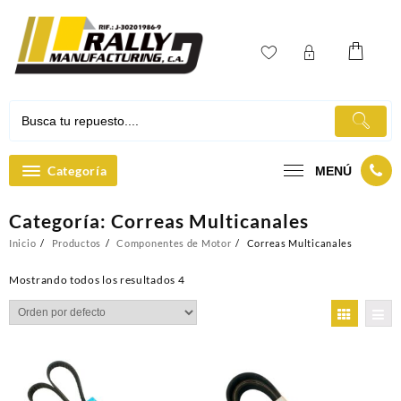
Ir
al
contenido
Categoría
MENÚ
Categoría:
Correas Multicanales
Inicio
Productos
Componentes de Motor
Correas Multicanales
Mostrando todos los resultados 4