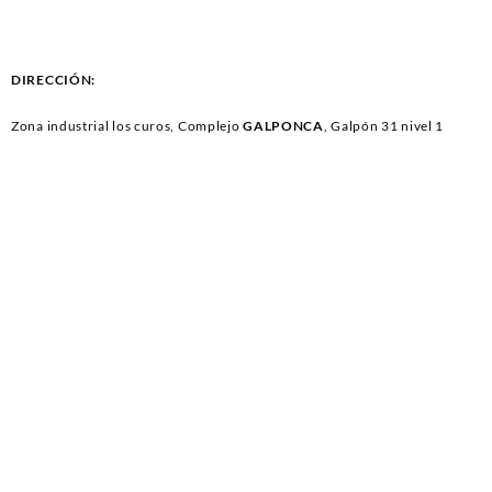
MULTICANAL BRONCO F-150
MULTICANAL SUPER DUTY
EXPLORER (669)
(1574)
DIRECCIÓN:
Zona industrial los curos, Complejo
GALPONCA
, Galpón 31 nivel 1