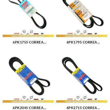
6PK1755 CORREA
6PK1795 CORREA
MULTICANAL CENTURY
MULTICANAL CORSA UNICA
CELEBRITY LUMINA MEGANE
(2710)
SIMBOL LOGAN (2709)
6PK2045 CORREA
6PK2715 CORREA