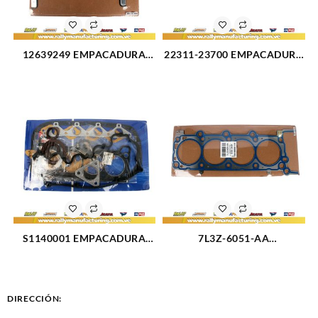
12639249 EMPACADURA
22311-23700 EMPACADURA
CIG?E?AL TRASERA VORTEC
DE CAMARA HYUNDAI
CHEVROLET TAHOE 5.3L 07-
TUCSON/ELANTRA 2.0
14 (2431)
(2917)
S1140001 EMPACADURA
7L3Z-6051-AA
MOTOR KIT COMPLETO 1.5L
EMPACADURA CAMARA
(2524)
IZQUIERDA FORD TRITON
4.6-3V 05-11 (2429)
DIRECCIÓN: