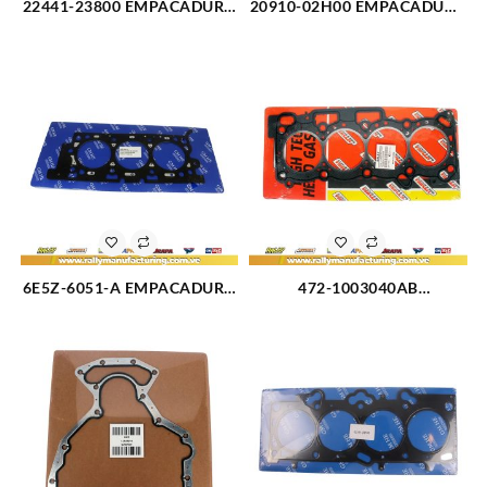
22441-23800 EMPACADURA
20910-02H00 EMPACADURA
TAPA VALVULA HYUNDAI
KIT COMPLETO KIA
TUCSON 2.0L (3173)
PICANTO (2523)
6E5Z-6051-A EMPACADURA
472-1003040AB
CAMARA DERECHA FORD
EMPACADURA CAMARA
FUSION 3.0L 08-09 (3177)
CHERY QQ 16V (2322)