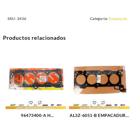
SKU:
2436
Categoría:
Empaques
Productos relacionados
96473400-A H
AL3Z-6051-B EMPACADURA
EMPACADURA CAMARA 2
CAMARA METAL IZQUIERDA
HUECOS AVEO 1.6L (1649)
FORD SUPER DUTY 6.2L-V8
(1831)