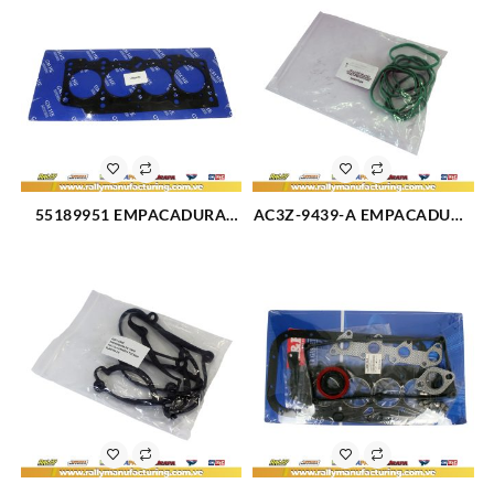
55189951 EMPACADURA
AC3Z-9439-A EMPACADURA
CAMARA FIAT PALIO (3117)
MULTIPLE ADMISION FORD
SUPER DUTY 6.2L (2923)