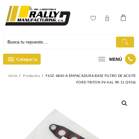
Ir
al
contenido
Categoría
MENÚ
Inicio
Productos
F65Z-6840-A EMPACADURA BASE FILTRO DE ACEITE
FORD TRITON 3V-4.6L 98-11 (2436)