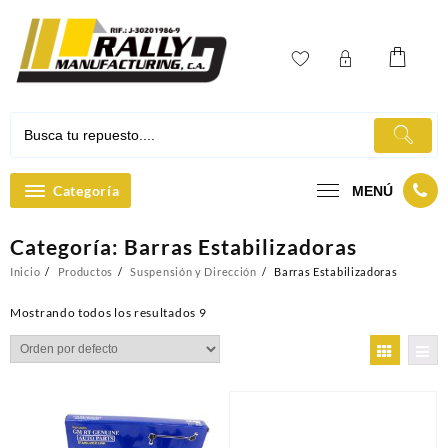
Ir
al
contenido
Categoría
MENÚ
Categoría:
Barras Estabilizadoras
Inicio
Productos
Suspensión y Dirección
Barras Estabilizadoras
Mostrando todos los resultados 9