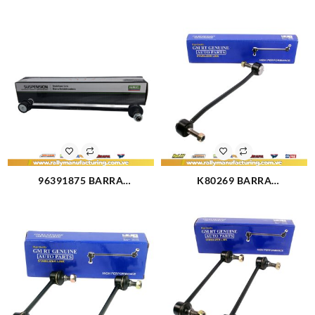
ESTABILIZADORA
ESTABILIZADORA
DELANTERA CHEVROLET
CHEVROLET SPARK (3059)
CORSA L4-1.8L (3057)
96391875 BARRA
K80269 BARRA
ESTABILIZADORA
ESTABILIZADORA TRASERA
DELANTERA CHEVROLET
FORD F-250 SUPER DUTY 11-
AVEO (3056)
14 (1211)