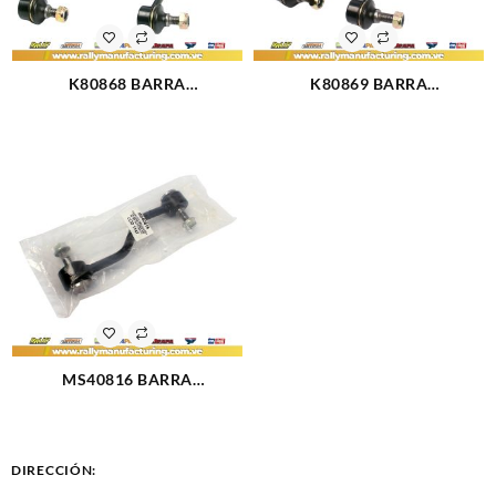
K80868 BARRA
K80869 BARRA
ESTABILIZADORA TRASERA
ESTABILIZADORA TRASERA
MAZDA ALLEGRO PROTEGE
FORD LASER (2482)
01-03 (2483)
MS40816 BARRA
ESTABILIZADORA TRASERA
FORD F-250 (1147)
DIRECCIÓN: