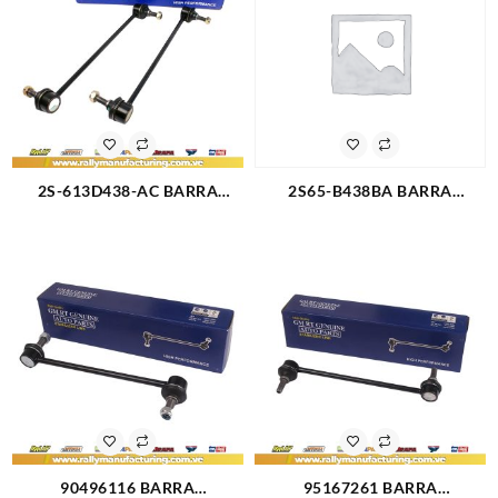
2S-613D438-AC BARRA
2S65-B438BA BARRA
ESTABILIZADORA DODGE
ESTABILIZADORA FORD
RAM (2479)
FIESTA POWER MAX MOVE
ECOSPORT 4X4 4X2 L4-1.6L-
2.0L 04-13 (3058)
90496116 BARRA
95167261 BARRA