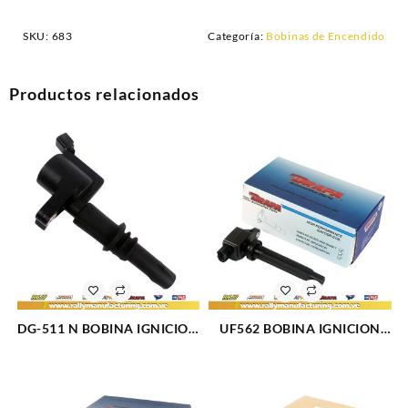
SKU:
683
Categoría:
Bobinas de Encendido
Productos relacionados
DG-511 N BOBINA IGNICION
UF562 BOBINA IGNICION
ELECT FORD EXPLORER (06-
SUZUKI GRAND VITARA L4-
11) (1331)
2.0L V6-2.7L (06-09) (2008)