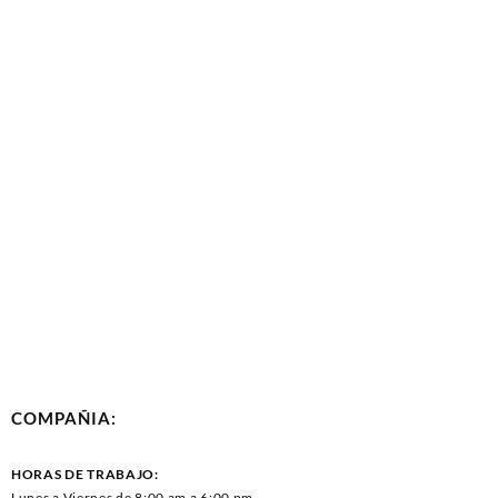
COMPAÑIA:
HORAS DE TRABAJO:
Lunes a Viernes de 8:00 am a 6:00 pm