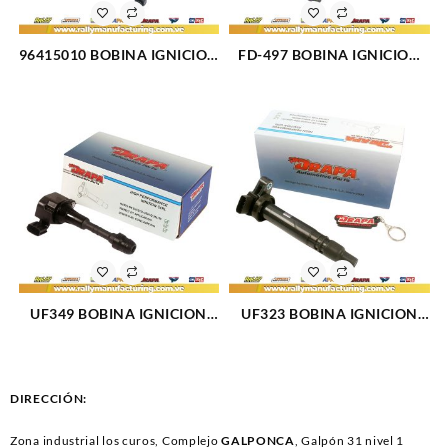
96415010 BOBINA IGNICION
FD-497 BOBINA IGNICION
ELECT CHEVROLET OPTRA
ELECT FORD FIESTA (687)
DESING 04-07 (1050)
UF349 BOBINA IGNICION
UF323 BOBINA IGNICION
NISSAN (06-14) (198)
ELECT TOYOTA TACOMA L4-
2.4L 2.7L (00-04) (1630)
DIRECCIÓN:
Zona industrial los curos, Complejo
GALPONCA
, Galpón 31 nivel 1