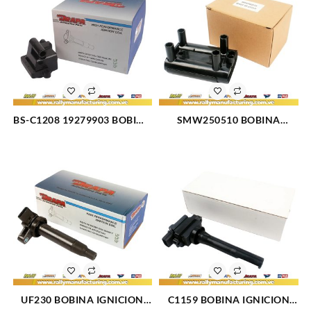
BS-C1208 19279903 BOBINA
SMW250510 BOBINA
IGNICION CHEVROLET
IGNICION ELECT CHERY
SILVERADO 01-02 (2229)
GREAT WALL HOVER (1826)
UF230 BOBINA IGNICION
C1159 BOBINA IGNICION