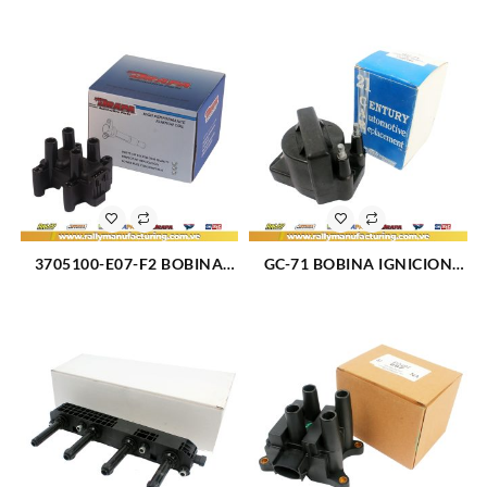
TOYOTA LEXUS GS430 LS430
ELECT CHEVROLET GRAND
(2338)
VITARA XL-7 (1327)
3705100-E07-F2 BOBINA
GC-71 BOBINA IGNICION
IGNICION ELECT. CHERY
ELECT CHEVROLET
ARAUCA (2001)
CENTURY F/I V6-3.1L (266)