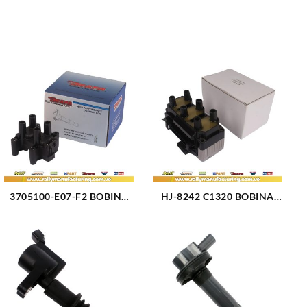
3705100-E07-F2 BOBINA
HJ-8242 C1320 BOBINA
IGNICION ELECT. CHERY
IGNICION VOLKSWAGEN
ARAUCA (2001)
GOLF (1325)