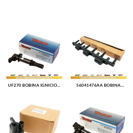
UF270 BOBINA IGNICION
56041476AA BOBINA
DODGE CHRYSLER (1322)
IGNICION ELECT JEEP
CHEROKEE 6 CIL 4L 00-02
(556)