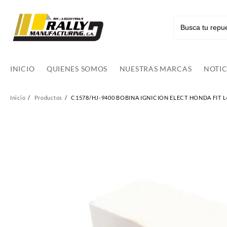
Ir
al
contenido
INICIO
QUIENES SOMOS
NUESTRAS MARCAS
NOTIC
Inicio
Productos
C1578/HJ-9400 BOBINA IGNICION ELECT HONDA FIT L4-1