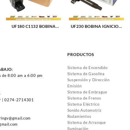
UF180 C1132 BOBINA
UF230 BOBINA IGNICION
IGNICION ELECT TOYOTA
TOYOTA LEXUS GS430
CAMRY (1807)
LS430 (2338)
PRODUCTOS
Sistema de Encendido
ABAJO:
Sistema de Gasolina
s de 8:00 am a 6:00 pm
Suspensión y Dirección
Emisión
Sistema de Embrague
5
Sistema de Frenos
 | 0274-2714301
Sistema Eléctrico
Sonido Automotriz
Rodamientos
uringv@gmail.com
Sistema de Arranque
gmail.com
Iluminación