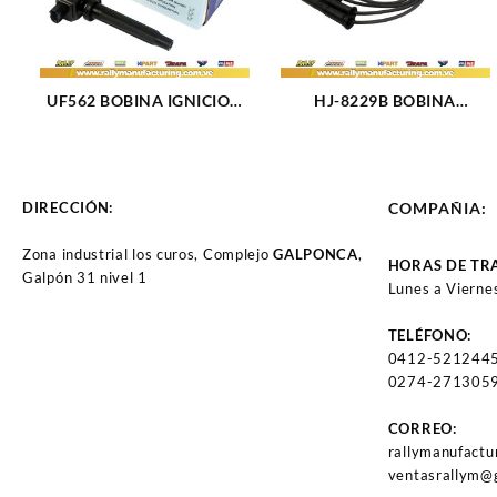
UF562 BOBINA IGNICION
HJ-8229B BOBINA
SUZUKI GRAND VITARA
IGNICION ELECT RENAULT
L4-2.0L V6-2.7L (06-09)
CLIO 16V (01-10) (1333)
(2008)
DIRECCIÓN:
COMPAÑIA:
Zona industrial los curos, Complejo
GALPONCA
,
HORAS DE TR
Galpón 31 nivel 1
Lunes a Vierne
TELÉFONO:
0412-521244
0274-2713059
CORREO:
rallymanufact
ventasrallym@