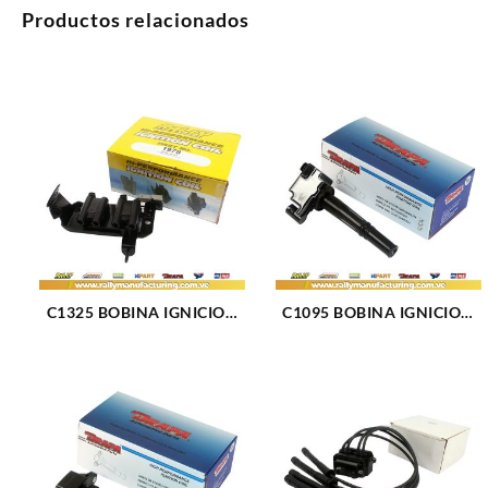
Productos relacionados
C1325 BOBINA IGNICION
C1095 BOBINA IGNICION
ELECT KIA RIO (01-05)
TOYOTA PASEO (1323)
(1979)