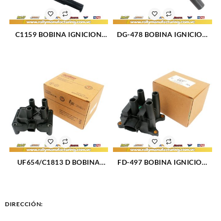
C1159 BOBINA IGNICION
DG-478 BOBINA IGNICION
ELECT CHEVROLET GRAND
ELECT FORD MUSTANG (132)
VITARA XL-7 (1327)
UF654/C1813 D BOBINA
FD-497 BOBINA IGNICION
IGNICION ELECT FORD
ELECT FORD FIESTA (687)
FIESTA MOVE (2656)
DIRECCIÓN: