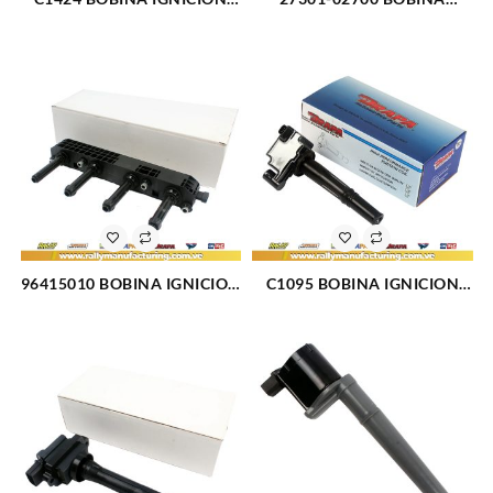
MITSUBISHI LANCER (2630)
IGNICION HYUNDAI KIA L4-
1.0L 04-07 (2005)
96415010 BOBINA IGNICION
C1095 BOBINA IGNICION
ELECT CHEVROLET OPTRA
TOYOTA PASEO (1323)
DESING 04-07 (1050)