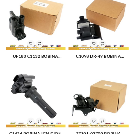
UF180 C1132 BOBINA
C1098 DR-49 BOBINA
IGNICION ELECT TOYOTA
IGNICION ELECT
CAMRY (1807)
CHEVROLET VORTEC (074)
C1424 BOBINA IGNICION
27301-02700 BOBINA