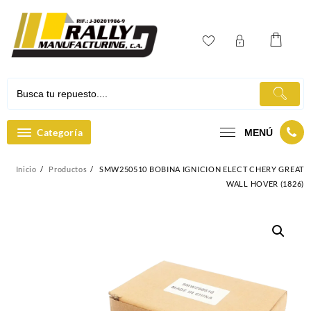
Ir
al
contenido
Categoría
MENÚ
Inicio
Productos
SMW250510 BOBINA IGNICION ELECT CHERY GREAT
WALL HOVER (1826)