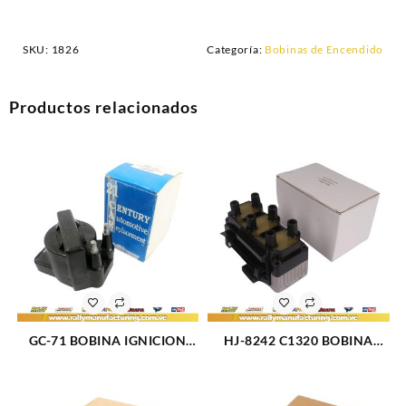
SKU:
1826
Categoría:
Bobinas de Encendido
Productos relacionados
GC-71 BOBINA IGNICION
HJ-8242 C1320 BOBINA
ELECT CHEVROLET
IGNICION VOLKSWAGEN
CENTURY F/I V6-3.1L (266)
GOLF (1325)