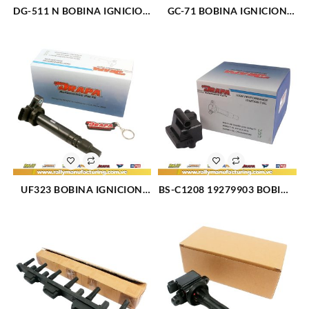
DG-511 N BOBINA IGNICION
GC-71 BOBINA IGNICION
ELECT FORD EXPLORER (06-
ELECT CHEVROLET
11) (1331)
CENTURY F/I V6-3.1L (266)
UF323 BOBINA IGNICION
BS-C1208 19279903 BOBINA
ELECT TOYOTA TACOMA L4-
IGNICION CHEVROLET
2.4L 2.7L (00-04) (1630)
SILVERADO 01-02 (2229)