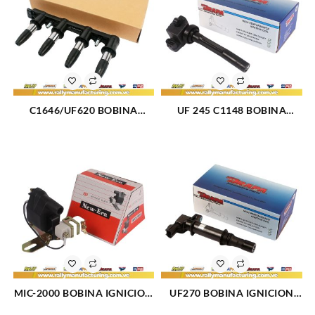
C1646/UF620 BOBINA
UF 245 C1148 BOBINA
IGNICION ELECT
IGNICION ELECT
CHEVROLET CRUZE L4-1.8L
CHEVROLET SLX V6-3.5L
(11-16) (1814)
(98-99) (2650)
MIC-2000 BOBINA IGNICION
UF270 BOBINA IGNICION
ELECT UNIVERSAL (683)
DODGE CHRYSLER (1322)