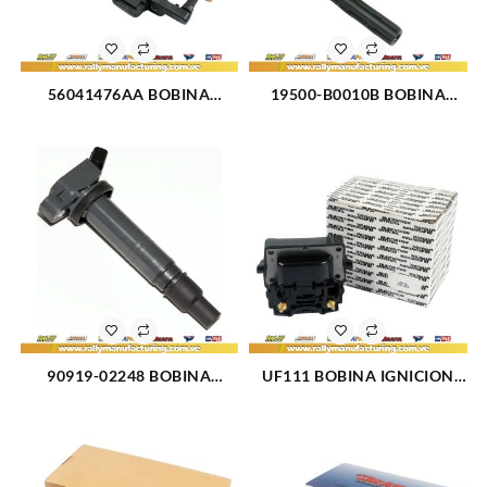
56041476AA BOBINA
19500-B0010B BOBINA
IGNICION ELECT JEEP
IGNICION ELECT TOYOTA
CHEROKEE 6 CIL 4L 00-02
TERIOS 02-07 (1976)
(556)
90919-02248 BOBINA
UF111 BOBINA IGNICION
IGNICION TOYOTA
TOYOTA COROLLA (853)
FORTUNER (3188)