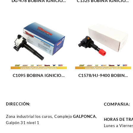
DG-478 BOBINA IGNICION
C1325 BOBINA IGNICION
ELECT FORD MUSTANG
ELECT KIA RIO (01-05)
(132)
(1979)
C1095 BOBINA IGNICION
C1578/HJ-9400 BOBINA
TOYOTA PASEO (1323)
IGNICION ELECT HONDA
FIT L4-1.4L-1.5L (02-08)
(1328)
DIRECCIÓN:
COMPAÑIA:
Zona industrial los curos, Complejo
GALPONCA
,
HORAS DE TR
Galpón 31 nivel 1
Lunes a Vierne