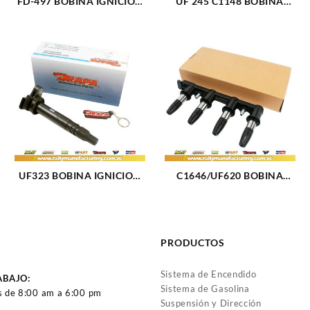
FD-497 BOBINA IGNICION
UF 245 C1148 BOBINA
ELECT FORD FIESTA (687)
IGNICION ELECT
CHEVROLET SLX V6-3.5L
(98-99) (2650)
UF323 BOBINA IGNICION
C1646/UF620 BOBINA
ELECT TOYOTA TACOMA
IGNICION ELECT
L4-2.4L 2.7L (00-04) (1630)
CHEVROLET CRUZE L4-
1.8L (11-16) (1814)
PRODUCTOS
Sistema de Encendido
ABAJO:
Sistema de Gasolina
s de 8:00 am a 6:00 pm
Suspensión y Dirección