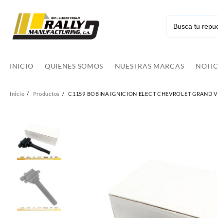
Ir
al
contenido
INICIO
QUIENES SOMOS
NUESTRAS MARCAS
NOTIC
Inicio
Productos
C1159 BOBINA IGNICION ELECT CHEVROLET GRAND VIT