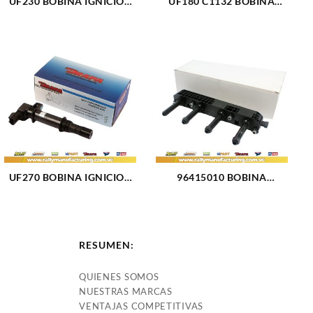
UF230 BOBINA IGNICION
UF180 C1132 BOBINA
TOYOTA LEXUS GS430
IGNICION ELECT TOYOTA
LS430 (2338)
CAMRY (1807)
UF270 BOBINA IGNICION
96415010 BOBINA
DODGE CHRYSLER (1322)
IGNICION ELECT
CHEVROLET OPTRA
DESING 04-07 (1050)
RESUMEN:
QUIENES SOMOS
NUESTRAS MARCAS
VENTAJAS COMPETITIVAS