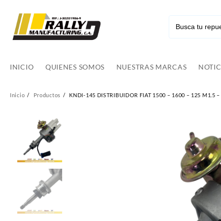
Ir
al
contenido
INICIO
QUIENES SOMOS
NUESTRAS MARCAS
NOTIC
Inicio
Productos
KNDI-145 DISTRIBUIDOR FIAT 1500 – 1600 – 125 M1.5 – 