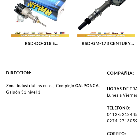
RSD-DO-318 E
RSD-GM-173 CENTURY
DISTRIBUIDOR DODGE /
DISTRIBUIDOR GM
CHRYSLER M5.2 – 5.9L
CENTURY – CELEBRITY –
(318) (72-87) 8CIL
S10 – BLAZER M173 (2.8L)
ELECTRONICO (165)
(82-85) 6CIL (170)
DIRECCIÓN:
COMPAÑIA:
Zona industrial los curos, Complejo
GALPONCA
,
HORAS DE TR
Galpón 31 nivel 1
Lunes a Vierne
TELÉFONO:
0412-521244
0274-2713059
CORREO: