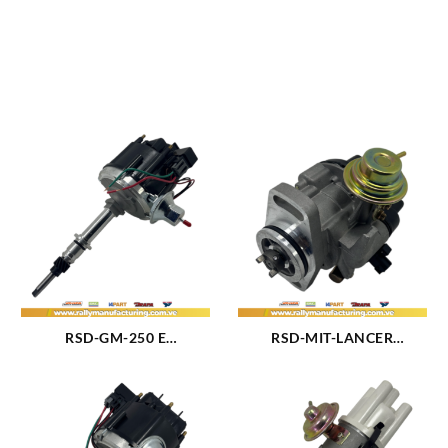
RSD-GM-250 E
RSD-MIT-LANCER
DISTRIBUIDOR GM NOVA –
DISTRIBUIDOR
MALIBU – CAMARO – C10
MITSUBISHI LANCER M1.3
– C30 M230 (3.8L) M250
– 1.5 – 1.6L (97-02) 4CIL
(4.1L) M292 (4.8L) 6 CIL 250
(CONECTOR 2 PINES)
(171)
(1172)