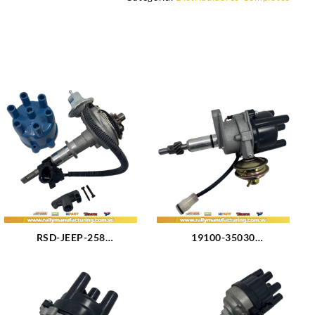
RSD-JEEP-258
19100-35030
DISTRIBUIDOR JEEP CJ5 –
DISTRIBUIDOR TOYOTA
CJ7 – CJ8 – WAGONEER –
CELICA – HILUX –
CHEROKEE M232 (3.8L)
4RUNNER M2.4L SOHC
M258 (4.2L) (72-90) 6CIL
(81-88) 4CIL (1460)
(370)