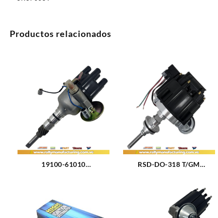
Productos relacionados
19100-61010
RSD-DO-318 T/GM
DISTRIBUIDOR TOYOTA
DISTRIBUIDOR DODGE /
2F/3F – LAND CRUISER –
CHRYSLER M5.2 – 5.9L
SAMURAI M4.0 – 4.2L (75-
(318) 8CIL TIPO GM (164)
87) 6CIL PLATINO (3108)