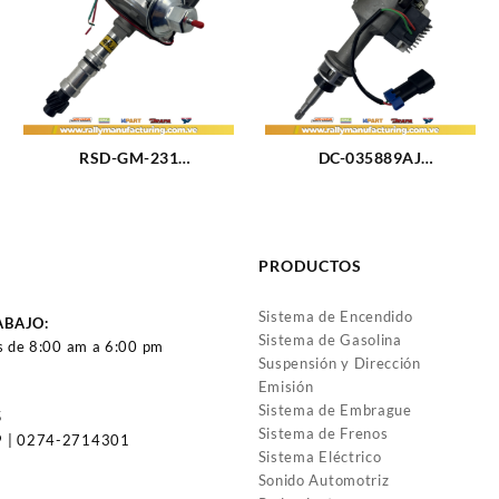
RSD-GM-231
DC-035889AJ
DISTRIBUIDOR GM MALIBU
DISTRIBUIDOR FIAT 1500
– MONTE CARLO M196
-1600 – 125 M1.5 – 1.6L
(3.2L) M231 (3.8L) (75-81)
(63-85) 4CIL SIN PIÑON
6CIL (525)
(ESPIGA)
PRODUCTOS
Sistema de Encendido
ABAJO:
Sistema de Gasolina
s de 8:00 am a 6:00 pm
Suspensión y Dirección
Emisión
Sistema de Embrague
5
Sistema de Frenos
 | 0274-2714301
Sistema Eléctrico
Sonido Automotriz