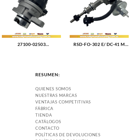
27100-02503
RSD-FO-302 E/ DC-41 M
DISTRIBUIDOR HYUNDAI
DISTRIBUIDOR FORD
ACCENT GLS – L – EXCEL
MUSTANG CARBURADO –
M1.3 – 1.5L (93-99) 4CIL
BRONCO M302 (4.7 – 5.0 –
(526)
5.8L) (75-85) 8CIL TAPA DC-
RESUMEN:
41 (3167)
QUIENES SOMOS
NUESTRAS MARCAS
VENTAJAS COMPETITIVAS
FÁBRICA
TIENDA
CATÁLOGOS
CONTACTO
POLÍTICAS DE DEVOLUCIONES