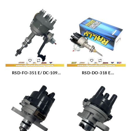
GM MALIBU – MONTE
TOYOTA CELICA – HILUX –
CARLO M196 (3.2L) M231
4RUNNER M2.4L SOHC (81-
(3.8L) (75-81) 6CIL (525)
88) 4CIL (1460)
RSD-FO-351 E/ DC-109
RSD-DO-318 E
DISTRIBUIDOR FORD F150 –
DISTRIBUIDOR DODGE /
F250 – F350 – BRONCO
CHRYSLER M5.2 – 5.9L (318)
CARBURADO M351 (5.8 –
(72-87) 8CIL ELECTRONICO
6.6L) (77-85) 8CIL TAPA DC-
(165)
109 (369)