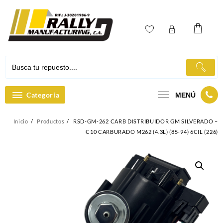
Ir
al
contenido
Categoría
MENÚ
Inicio
Productos
RSD-GM-262 CARB DISTRIBUIDOR GM SILVERADO –
C10 CARBURADO M262 (4.3L) (85-94) 6CIL (226)