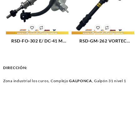
RSD-FO-302 E/ DC-41 M
RSD-GM-262 VORTEC
DISTRIBUIDOR FORD
DISTRIBUIDOR GM
MUSTANG CARBURADO –
SILVERADO – S10 – BLAZER
BRONCO M302 (4.7 – 5.0 –
M262 (4.3L) (96-07) 6CIL
5.8L) (75-85) 8CIL TAPA DC-
VORTEC (172)
DIRECCIÓN:
41 (3167)
Zona industrial los curos, Complejo
GALPONCA
, Galpón 31 nivel 1