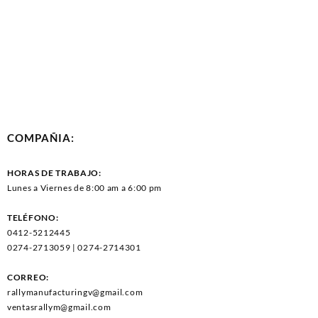
COMPAÑIA:
HORAS DE TRABAJO:
Lunes a Viernes de 8:00 am a 6:00 pm
TELÉFONO:
0412-5212445
0274-2713059 | 0274-2714301
CORREO:
rallymanufacturingv@gmail.com
ventasrallym@gmail.com