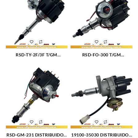
RSD-TY-2F/3F T/GM
RSD-FO-300 T/GM
DISTRIBUIDOR TOYOTA
DISTRIBUIDOR FORD F100 –
2F/3F – LAND CRUISER –
F150 – F250 – F350 –
SAMURAI M4.0 – 4.2L (75-
BRONCO- F600 M300 (4.9L)
87) 6CIL TIPO GM (227)
6CIL TIPO GM (875)
RSD-GM-231 DISTRIBUIDOR
19100-35030 DISTRIBUIDOR