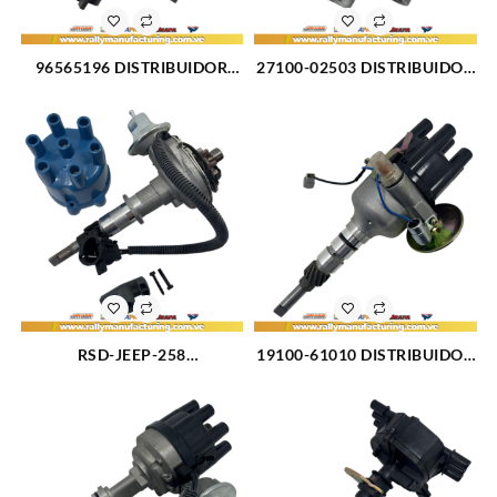
96565196 DISTRIBUIDOR
27100-02503 DISTRIBUIDOR
MATIZ M100 – M150 M0.8L
HYUNDAI ACCENT GLS – L –
SOHC 6V 3CIL (524)
EXCEL M1.3 – 1.5L (93-99)
4CIL (526)
RSD-JEEP-258
19100-61010 DISTRIBUIDOR
DISTRIBUIDOR JEEP CJ5 –
TOYOTA 2F/3F – LAND
CJ7 – CJ8 – WAGONEER –
CRUISER – SAMURAI M4.0 –
CHEROKEE M232 (3.8L)
4.2L (75-87) 6CIL PLATINO
M258 (4.2L) (72-90) 6CIL
(3108)
(370)