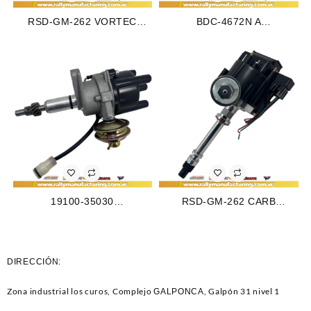
RSD-GM-262 VORTEC
BDC-4672N A
DISTRIBUIDOR GM
DISTRIBUIDOR FORD
SILVERADO – S10 –
MAVERICK – MUSTANG –
BLAZER M262 (4.3L) (96-07)
GRANADA M200 (3.3) – 250
6CIL VORTEC (172)
(4.1) (75-83) 6CIL TAPA
NORMAL (2383)
19100-35030
RSD-GM-262 CARB
DISTRIBUIDOR TOYOTA
DISTRIBUIDOR GM
CELICA – HILUX –
SILVERADO – C10
4RUNNER M2.4L SOHC (81-
CARBURADO M262 (4.3L)
88) 4CIL (1460)
(85-94) 6CIL (226)
DIRECCIÓN:
Zona industrial los curos, Complejo
, Galpón 31 nivel 1
GALPONCA