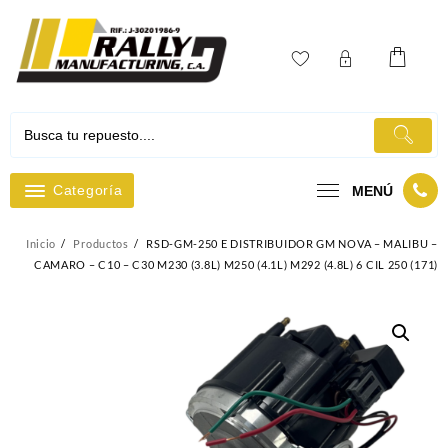
Ir
al
contenido
Categoría
MENÚ
Inicio
Productos
RSD-GM-250 E DISTRIBUIDOR GM NOVA – MALIBU –
CAMARO – C10 – C30 M230 (3.8L) M250 (4.1L) M292 (4.8L) 6 CIL 250 (171)