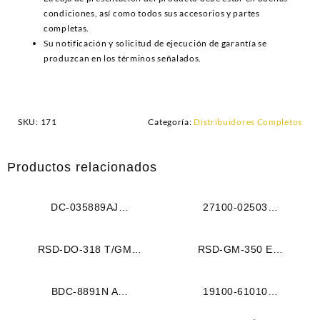
condiciones, así como todos sus accesorios y partes
completas.
Su notificación y solicitud de ejecución de garantía se
produzcan en los términos señalados.
SKU:
171
Categoría:
Distribuidores Completos
Productos relacionados
DC-035889AJ
27100-02503
DISTRIBUIDOR FIAT 1500
DISTRIBUIDOR HYUNDAI
-1600 – 125 M1.5 – 1.6L (63-
ACCENT GLS – L – EXCEL
RSD-DO-318 T/GM
RSD-GM-350 E
85) 4CIL SIN PIÑON
M1.3 – 1.5L (93-99) 4CIL
DISTRIBUIDOR DODGE /
DISTRIBUIDOR GM
(ESPIGA)
(526)
CHRYSLER M5.2 – 5.9L
CAMARO – CORVETTE –
BDC-8891N A
19100-61010
(318) 8CIL TIPO GM (164)
CAPRICE – C10 M305 (5.0L)
DISTRIBUIDOR JEEP CJ5 –
DISTRIBUIDOR TOYOTA
M350 (5.7L) M400 (6.6L)