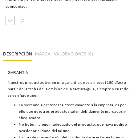
comodidad.
DESCRIPCIÓN
MARCA
VALORACIONES (0)
GARANTIA:
Nuestros productos tienen una garantía de seis meses (180 días) a
partir de la fecha de la emisión de la factura/guía, siempre y cuando
se verifique que:
La mercancía pertenezca efectivamente a la empresa, es por
ello que nuestros productos salen debidamente marcados y
chequeados.
No hubo manejo inadecuado del producto, que haya podido
ocasionar el daño del mismo.
La caja de presentación del producto debe estar en buenas