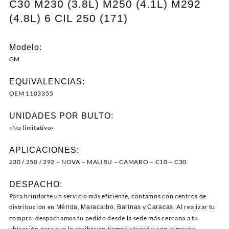
C30 M230 (3.8L) M250 (4.1L) M292
(4.8L) 6 CIL 250 (171)
Modelo:
GM
EQUIVALENCIAS:
OEM 1103355
UNIDADES POR BULTO:
«No limitativo»
APLICACIONES:
230 / 250 / 292 – NOVA – MALIBU – CAMARO – C10 – C30
DESPACHO:
Para brindarte un servicio más eficiente, contamos con centros de
distribución en
,
,
y
. Al realizar tu
Mérida
Maracaibo
Barinas
Caracas
compra, despachamos tu pedido desde la sede más cercana a tu
ubicación para que lo recibas en tiempo récord y con la mayor