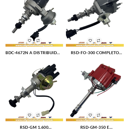
M258 (4.2L) (72-90) 6CIL
CARBURADO (1306)
TIPO GM (175)
BDC-4672N A DISTRIBUIDOR
RSD-FO-300 COMPLETO
FORD MAVERICK –
DISTRIBUIDOR FORD F100 –
MUSTANG – GRANADA
F150 – F250 – F350 –
M200 (3.3) – 250 (4.1) (75-83)
BRONCO- F600 M300 (4.9L)
6CIL TAPA NORMAL (2383)
(75-86) 6CIL COMPLETO
(166)
RSD-GM 1.600
RSD-GM-350 E