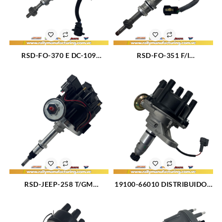
RSD-FO-370 E DC-109
RSD-FO-351 F/I
DISTRIBUIDOR FORD F600 –
DISTRIBUIDOR FORD F150 –
F700 – F800 M370 (6.1L) –
F250 – F350 – BRONCO
460(7.5L)(79-91) 8CIL (878)
FUEL INJECTION M351 5.8L
TAPA DC-109
(86-91) 8CIL COMPLETO
(169)
RSD-JEEP-258 T/GM
19100-66010 DISTRIBUIDOR
DISTRIBUIDOR JEEP CJ5 –
TOYOTA LAND CRUISER
CJ7 – CJ8 – WAGONEER –
BURBUJA – MACHITO 1FZ-F
CHEROKEE M232 (3.8L)
M4.5L (92-09) 6CIL