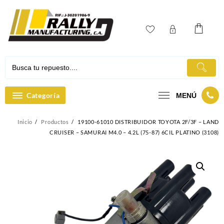
Ir
al
contenido
Categoría
MENÚ
Inicio
Productos
19100-61010 DISTRIBUIDOR TOYOTA 2F/3F – LAND
CRUISER – SAMURAI M4.0 – 4.2L (75-87) 6CIL PLATINO (3108)