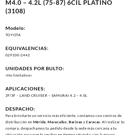
M4.0 – 4.2L (75-87) 6CIL PLATINO
(3108)
Modelo:
TOYOTA
EQUIVALENCIAS:
029100-2442
UNIDADES POR BULTO:
«No limitativo»
APLICACIONES:
2F/3F – LAND CRUISER – SAMURAI 4.2 – 4.0L
DESPACHO:
Para brindarte un servicio más eficiente, contamos con centros de
distribución en
Mérida
,
Maracaibo
,
Barinas
y
Caracas
. Al realizar tu
compra, despachamos tu pedido desde la sede más cercana a tu
ubicación para que lo recibas en tiempo récord y con la mayor