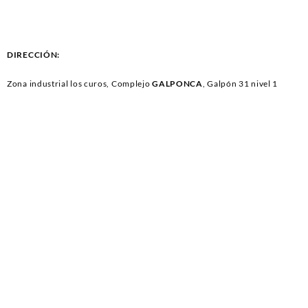
DISTRIBUIDOR GM
DISTRIBUIDOR GM CAMARO
CHEVETTE – CHEVY 500
– CORVETTE – CAPRICE –
M1.4 – 1.6L (82-95) 4CIL
C10 M305 (5.0L) M350 (5.7L)
(553)
M400 (6.6L) (75-85) 8CIL
DIRECCIÓN:
ELECTRONICO (173)
Zona industrial los curos, Complejo
GALPONCA
, Galpón 31 nivel 1