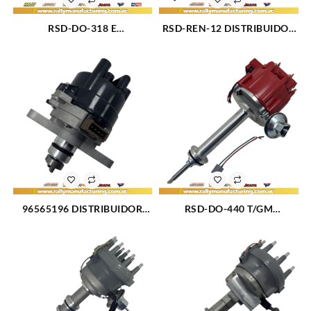
RSD-DO-318 E
RSD-REN-12 DISTRIBUIDOR
DISTRIBUIDOR DODGE /
RENAULT R5 – R9 – R11 –
CHRYSLER M5.2 – 5.9L (318)
R12 – R18 M1.1 – 1.3 – 1.6L
(72-87) 8CIL ELECTRONICO
4CIL (879)
(165)
96565196 DISTRIBUIDOR
RSD-DO-440 T/GM
MATIZ M100 – M150 M0.8L
DISTRIBUIDOR DODGE /
SOHC 6V 3CIL (524)
CHRYSLER BIG BLOCK M361
– 383 – 400 8CIL TIPO GM