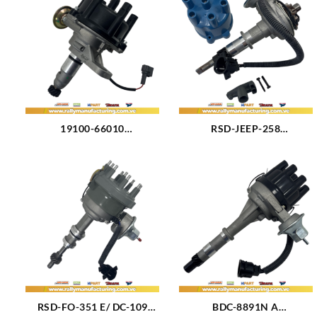
19100-66010
RSD-JEEP-258
DISTRIBUIDOR TOYOTA
DISTRIBUIDOR JEEP CJ5 –
LAND CRUISER BURBUJA –
CJ7 – CJ8 – WAGONEER –
MACHITO 1FZ-F M4.5L (92-
CHEROKEE M232 (3.8L)
09) 6CIL CARBURADO
M258 (4.2L) (72-90) 6CIL
(1306)
(370)
RSD-FO-351 E/ DC-109
BDC-8891N A