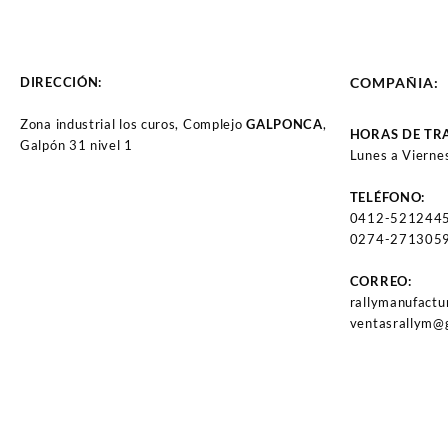
DISTRIBUIDOR FORD F150
DISTRIBUIDOR JEEP CJ5 –
– F250 – F350 – BRONCO
CJ7 – WAGONEER –
CARBURADO M351 (5.8 –
GRAND WAGONEER M304
6.6L) (77-85) 8CIL TAPA DC-
(5.0L) M360 (5.9L) M401
DIRECCIÓN:
COMPAÑIA:
109 (369)
(6.6L) 8CIL (2639)
Zona industrial los curos, Complejo
GALPONCA
,
HORAS DE TR
Galpón 31 nivel 1
Lunes a Vierne
TELÉFONO:
0412-521244
0274-2713059
CORREO:
rallymanufact
ventasrallym@