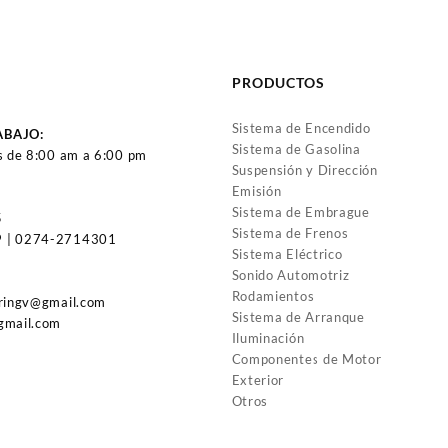
DISTRIBUIDOR
VOLKSWAGEN
MITSUBISHI LANCER M1.3
ESCARABAJO – KOMBI
– 1.5 – 1.6L (97-02) 4CIL
M1.2 – 1.3 – 1.5 – 1.6L 4CIL
(CONECTOR 2 PINES)
(3649)
PRODUCTOS
(1172)
Sistema de Encendido
ABAJO:
Sistema de Gasolina
s de 8:00 am a 6:00 pm
Suspensión y Dirección
Emisión
Sistema de Embrague
5
Sistema de Frenos
 | 0274-2714301
Sistema Eléctrico
Sonido Automotriz
Rodamientos
uringv@gmail.com
Sistema de Arranque
gmail.com
Iluminación
Componentes de Motor
Exterior
Otros