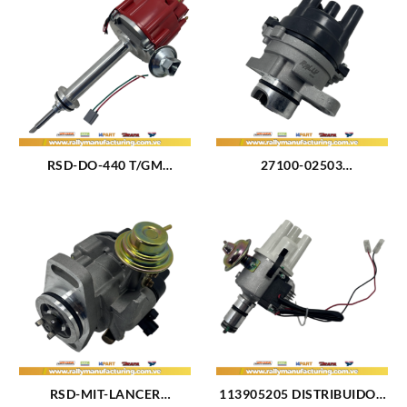
RSD-DO-440 T/GM
27100-02503
DISTRIBUIDOR DODGE /
DISTRIBUIDOR HYUNDAI
CHRYSLER BIG BLOCK
ACCENT GLS – L – EXCEL
M361 – 383 – 400 8CIL
M1.3 – 1.5L (93-99) 4CIL
TIPO GM
(526)
RSD-MIT-LANCER
113905205 DISTRIBUIDOR