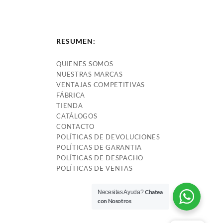
DISTRIBUIDOR GM MALIBU
DISTRIBUIDOR FORD F600
– MONTE CARLO M196
– F700 – F800 M370 (6.1L)
(3.2L) M231 (3.8L) (75-81)
– 460(7.5L)(79-91) 8CIL
6CIL (525)
(878) TAPA DC-109
RESUMEN:
QUIENES SOMOS
NUESTRAS MARCAS
VENTAJAS COMPETITIVAS
FÁBRICA
TIENDA
CATÁLOGOS
CONTACTO
POLÍTICAS DE DEVOLUCIONES
POLÍTICAS DE GARANTIA
POLÍTICAS DE DESPACHO
POLÍTICAS DE VENTAS
Chatea
Necesitas Ayuda?
con Nosotros