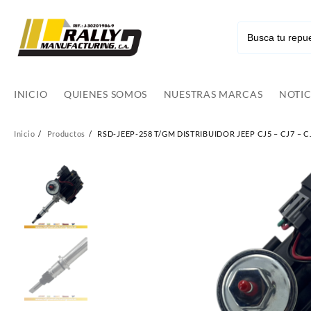
Ir
al
contenido
INICIO
QUIENES SOMOS
NUESTRAS MARCAS
NOTIC
Inicio
Productos
RSD-JEEP-258 T/GM DISTRIBUIDOR JEEP CJ5 – CJ7 – CJ