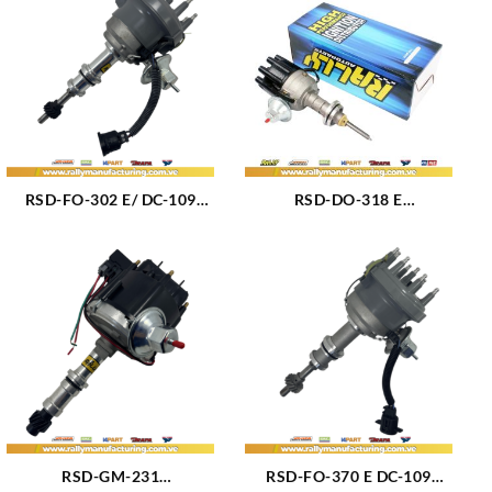
RSD-FO-302 E/ DC-109
RSD-DO-318 E
DISTRIBUIDOR FORD
DISTRIBUIDOR DODGE /
MUSTANG CARBURADO –
CHRYSLER M5.2 – 5.9L
BRONCO M302 (4.7 – 5.0 –
(318) (72-87) 8CIL
5.8L) (75-85) 8CIL TAPA DC-
ELECTRONICO (165)
109 (167)
RSD-GM-231
RSD-FO-370 E DC-109