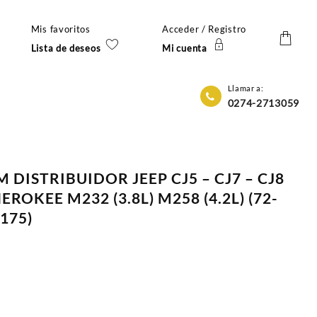
Mis favoritos
Acceder / Registro
Lista de deseos
Mi cuenta
Llamar a:
0274-2713059
)
M DISTRIBUIDOR JEEP CJ5 – CJ7 – CJ8
ROKEE M232 (3.8L) M258 (4.2L) (72-
(175)