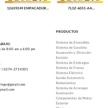
12639249 EMPACADURA
7L3Z-6051-AA
CIG?E?AL TRASERA
EMPACADURA CAMARA
VORTEC CHEVROLET
IZQUIERDA FORD TRITON
TAHOE 5.3L 07-14 (2431)
4.6-3V 05-11 (2429)
PRODUCTOS
Sistema de Encendido
ABAJO:
Sistema de Gasolina
s de 8:00 am a 6:00 pm
Suspensión y Dirección
Emisión
Sistema de Embrague
5
Sistema de Frenos
 | 0274-2714301
Sistema Eléctrico
Sonido Automotriz
Rodamientos
uringv@gmail.com
Sistema de Arranque
gmail.com
Iluminación
Componentes de Motor
Exterior