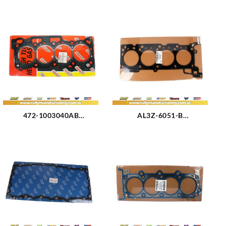
472-1003040AB
AL3Z-6051-B
EMPACADURA CAMARA
EMPACADURA CAMARA
CHERY QQ 16V (2322)
METAL IZQUIERDA FORD
SUPER DUTY 6.2L-V8
(1831)