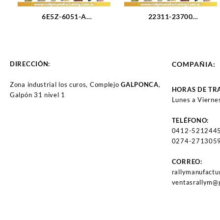
6E5Z-6051-A
22311-23700
EMPACADURA CAMARA
EMPACADURA DE
DERECHA FORD FUSION
CAMARA HYUNDAI
3.0L 08-09 (3177)
TUCSON/ELANTRA 2.0
(2917)
DIRECCIÓN:
COMPAÑIA:
Zona industrial los curos, Complejo
GALPONCA
,
HORAS DE TR
Galpón 31 nivel 1
Lunes a Vierne
TELÉFONO:
0412-521244
0274-2713059
CORREO:
rallymanufact
ventasrallym@