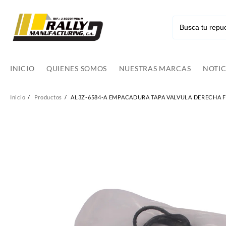
Ir
al
contenido
INICIO
QUIENES SOMOS
NUESTRAS MARCAS
NOTIC
Inicio
Productos
AL3Z-6584-A EMPACADURA TAPA VALVULA DERECHA F