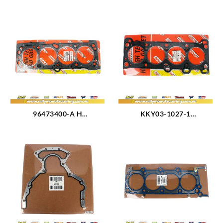
96473400-A H
KKY03-1027-1
EMPACADURA CAMARA 2
EMPACADURA CAMARA
HUECOS AVEO 1.6L (1649)
FORD FESTIVA (2328)