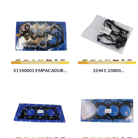
S1140001 EMPACADURA
22441-23800
MOTOR KIT COMPLETO
EMPACADURA TAPA
1.5L (2524)
VALVULA HYUNDAI
TUCSON 2.0L (3173)