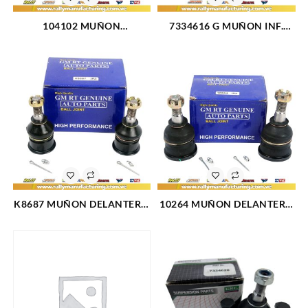
104102 MUÑON
7334616 G MUÑON INF.
DELANTERO SUPERIOR
CHEVETTE (1144)
CHEVROLET GRAND BLAZER
4X4 K3500 (1483)
K8687 MUÑON DELANTERO
10264 MUÑON DELANTERO
INFERIOR FORD TAURUS 96-
INFERIOR CHEVROLET
07 (1760)
BLAZER (1518)