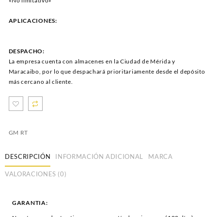
«No limitativo»
APLICACIONES:
DESPACHO:
La empresa cuenta con almacenes en la Ciudad de Mérida y
Maracaibo, por lo que despachará prioritariamente desde el depósito
más cercano al cliente.
GM RT
DESCRIPCIÓN
INFORMACIÓN ADICIONAL
MARCA
VALORACIONES (0)
GARANTIA: