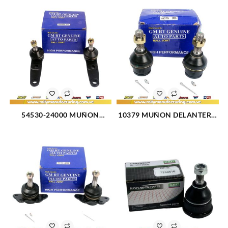
54530-24000 MUÑON
10379 MUÑON DELANTERO
DELANTERO INFERIOR
SUPERIOR FORD BRONCO
HYUNDAI EXCEL 90-94
84-90 (2475)
(2519)