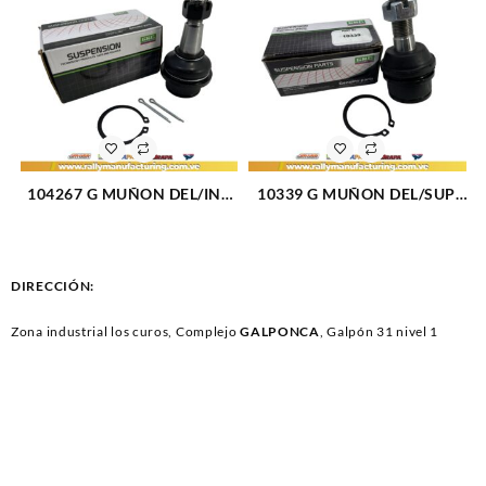
104267 G MUÑON DEL/INF
10339 G MUÑON DEL/SUP.
AVALANCHE (02-10) /
RAM 2500-3500(94-
SILVERADO (99-15) / TAHOE
99)/BRONCO(80-96)/F-150-
(00-14) (2471)
250-350(80-96)/F-250-350
SUPER DUTY(99-16) (413)
DIRECCIÓN:
Zona industrial los curos, Complejo
GALPONCA
, Galpón 31 nivel 1