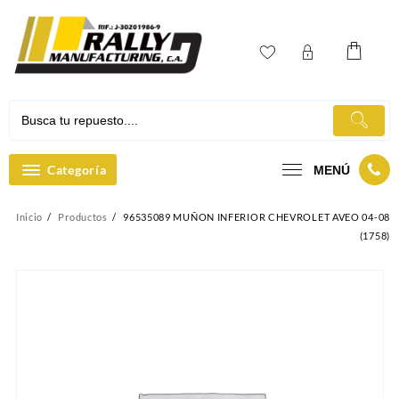
Ir
al
contenido
Categoría
MENÚ
Inicio
Productos
96535089 MUÑON INFERIOR CHEVROLET AVEO 04-08
(1758)