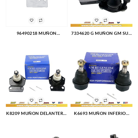
96490218 MUÑON
7334620 G MUÑON GM SUP.
INFERIOR CHEVROLET
CHEVETTE (82-88)
OPTRA DESING (3016)
(FLANCHE 2 HUECOS) (1424)
K8209 MUÑON DELANTERO
K6693 MUÑON INFERIOR
INFERIOR FORD MUSTANG
CHEVROLET AVALANCHE
74-78 (1146)
2500 02-06 (2469)