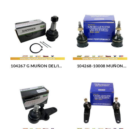
104267 G MUÑON DEL/INF
104268-10008 MUÑON
AVALANCHE (02-10) /
DELANTERO SUPERIOR
SILVERADO (99-15) /
FORD EXPLORER 02-05
TAHOE (00-14) (2471)
(409)