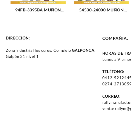
94FB-3395BA MUÑON
54530-24000 MUÑON
FORD INF. FIESTA KA
DELANTERO INFERIOR
BALITA (96-03) (FLANCHE
HYUNDAI EXCEL 90-94
3 HUECOS) (2474)
(2519)
DIRECCIÓN:
COMPAÑIA:
Zona industrial los curos, Complejo
GALPONCA
,
HORAS DE TR
Galpón 31 nivel 1
Lunes a Vierne
TELÉFONO:
0412-521244
0274-2713059
CORREO:
rallymanufact
ventasrallym@