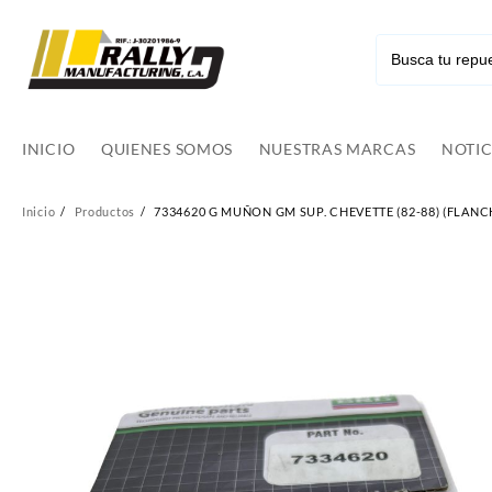
Ir
al
contenido
INICIO
QUIENES SOMOS
NUESTRAS MARCAS
NOTIC
Inicio
Productos
7334620 G MUÑON GM SUP. CHEVETTE (82-88) (FLANCH