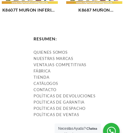
K8607T MUÑON INFERIOR
K8687 MUÑON
FORD TRITON SUPER DUTY
DELANTERO INFERIOR
4X2 4X4 99-16 (2517)
FORD TAURUS 96-07
(1760)
RESUMEN:
QUIENES SOMOS
NUESTRAS MARCAS
VENTAJAS COMPETITIVAS
FÁBRICA
TIENDA
CATÁLOGOS
CONTACTO
POLÍTICAS DE DEVOLUCIONES
POLÍTICAS DE GARANTIA
POLÍTICAS DE DESPACHO
POLÍTICAS DE VENTAS
Chatea
Necesitas Ayuda?