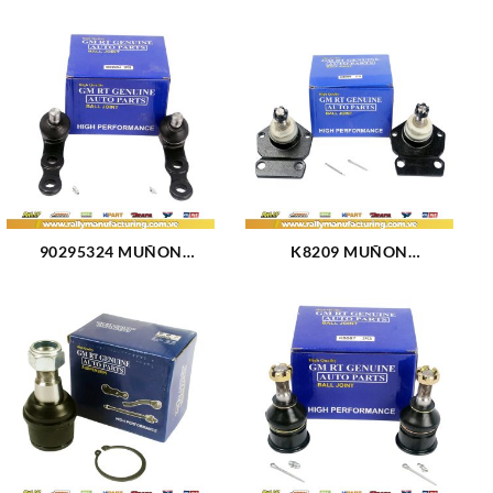
90295324 MUÑON
K8209 MUÑON
DELANTERO INFERIOR
DELANTERO INFERIOR
CORTO CHEVROLET
FORD MUSTANG 74-78
CORSA (400)
(1146)