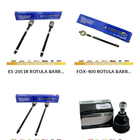
ES-2051R ROTULA BARRA
FOX-400 ROTULA BARRA
DIRECCION DELANTERO
DIRECCION FORD FIESTA
INTERNO FORD
90-06 (2477)
FAIRMONT 78-81 (2501)