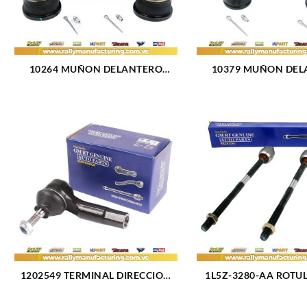
10264 MUÑON DELANTERO
10379 MUÑON DEL
INFERIOR CHEVROLET BLAZER
SUPERIOR FORD BRO
(1518)
(2475)
1202549 TERMINAL DIRECCION
1L5Z-3280-AA ROTU
DERECHO FORD FIESTA (2508)
DIRECCION INTER
EXPLORER (24