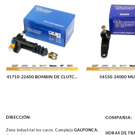
41710-22600 BOMBIN DE CLUTCH
54530-24000 M
HYUNDAI INFERIOR ACCENT 94-
DELANTERO INFERIO
99 (1102)
EXCEL 90-94 (2
DIRECCIÓN:
COMPAÑIA:
Zona industrial los curos, Complejo
GALPONCA
,
HORAS DE TR