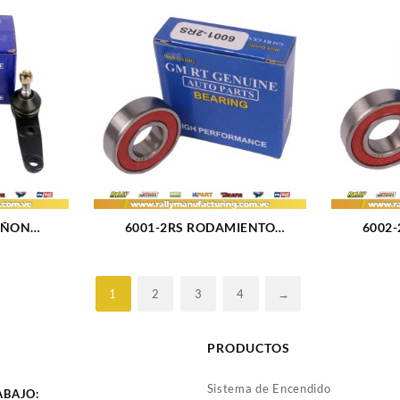
4X4 4X2 L4
UÑON
6001-2RS RODAMIENTO
6002
R HYUNDAI
UNIVERSAL 12x28x8 MM (2376)
UNIVERSA
519)
1
2
3
4
→
PRODUCTOS
Sistema de Encendido
ABAJO: