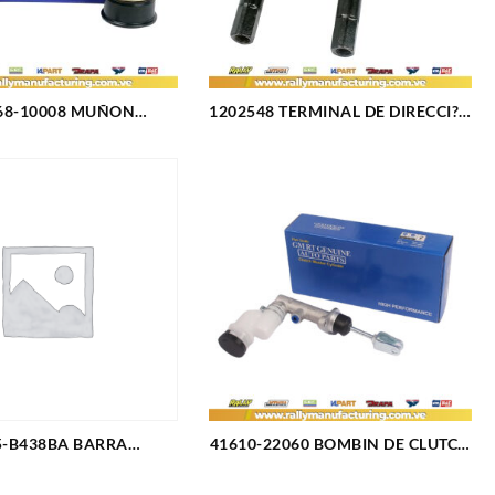
68-10008 MUÑON
1202548 TERMINAL DE DIRECCI?N
ERO SUPERIOR FORD
IZQUIERDO FORD FIESTA L4-1.6L
ORER 02-05 (409)
(2507)
5-B438BA BARRA
41610-22060 BOMBIN DE CLUTCH
IZADORA FORD FIESTA
SUPERIOR HYUNDAI ACCENT
AX MOVE ECOSPORT
TODOS (1103)