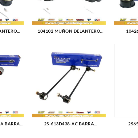
ANTERO
104102 MUÑON DELANTERO
1042
NCO 84-90
SUPERIOR CHEVROLET GRAND
DELANT
BLAZER 4X4 K3500 (1483)
EXPL
LA BARRA
2S-613D438-AC BARRA
2S6
NO FORD
ESTABILIZADORA DODGE RAM
ESTABIL
97)
(2479)
POWER M