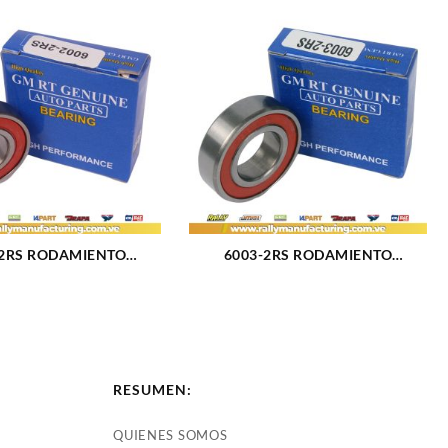
-1.6L-2.0L 04-13 (3058)
-2RS RODAMIENTO
6003-2RS RODAMIENTO
L 15x32x9 MM (2377)
UNIVERSAL 17x35x10 MM (2378)
RESUMEN:
QUIENES SOMOS