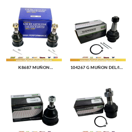
K8687 MUÑON
104267 G MUÑON DEL/INF
DELANTERO INFERIOR
AVALANCHE (02-10) /
FORD TAURUS 96-07
SILVERADO (99-15) /
(1760)
TAHOE (00-14) (2471)