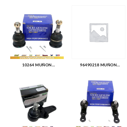
10264 MUÑON
96490218 MUÑON
DELANTERO INFERIOR
INFERIOR CHEVROLET
CHEVROLET BLAZER
OPTRA DESING (3016)
(1518)