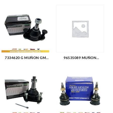
7334620 G MUÑON GM
96535089 MUÑON
SUP. CHEVETTE (82-88)
INFERIOR CHEVROLET
(FLANCHE 2 HUECOS)
AVEO 04-08 (1758)
(1424)