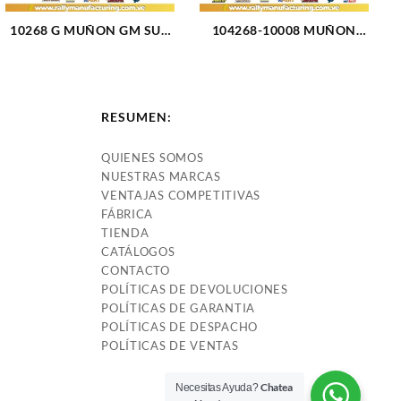
10268 G MUÑON GM SUP.
104268-10008 MUÑON
BLAZER 4X2 (95-05)
DELANTERO SUPERIOR
CAPRICE IMPALA (77-96)
FORD EXPLORER 02-05
CAMARO (70-02) MALIBU
(409)
MONTE CARLO (73-83)
RESUMEN:
(1425)
QUIENES SOMOS
NUESTRAS MARCAS
VENTAJAS COMPETITIVAS
FÁBRICA
TIENDA
CATÁLOGOS
CONTACTO
POLÍTICAS DE DEVOLUCIONES
POLÍTICAS DE GARANTIA
POLÍTICAS DE DESPACHO
POLÍTICAS DE VENTAS
Chatea
Necesitas Ayuda?