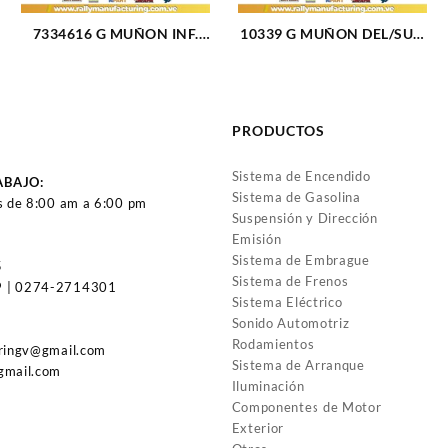
7334616 G MUÑON INF.
10339 G MUÑON DEL/SUP.
CHEVETTE (1144)
RAM 2500-3500(94-
99)/BRONCO(80-96)/F-150-
250-350(80-96)/F-250-350
SUPER DUTY(99-16) (413)
PRODUCTOS
Sistema de Encendido
ABAJO:
Sistema de Gasolina
s de 8:00 am a 6:00 pm
Suspensión y Dirección
Emisión
Sistema de Embrague
5
Sistema de Frenos
 | 0274-2714301
Sistema Eléctrico
Sonido Automotriz
Rodamientos
uringv@gmail.com
Sistema de Arranque
gmail.com
Iluminación
Componentes de Motor
Exterior