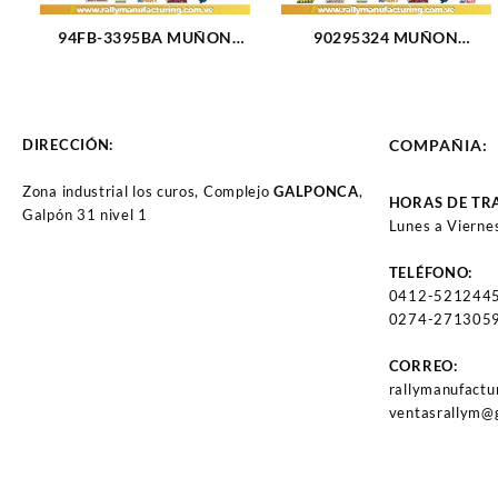
94FB-3395BA MUÑON
90295324 MUÑON
FORD INF. FIESTA KA
DELANTERO INFERIOR
BALITA (96-03) (FLANCHE
CORTO CHEVROLET
3 HUECOS) (2474)
CORSA (400)
DIRECCIÓN:
COMPAÑIA:
Zona industrial los curos, Complejo
GALPONCA
,
HORAS DE TR
Galpón 31 nivel 1
Lunes a Vierne
TELÉFONO:
0412-521244
0274-2713059
CORREO:
rallymanufact
ventasrallym@