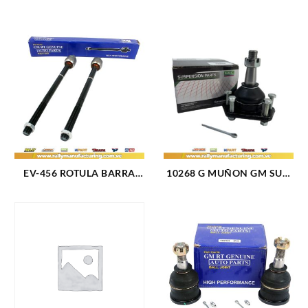
EV-456 ROTULA BARRA
10268 G MUÑON GM SUP.
DIRECCION DELANTERO
BLAZER 4X2 (95-05)
INTERNO FORD
CAPRICE IMPALA (77-96)
EXPEDITION 03-06 (2495)
CAMARO (70-02) MALIBU
MONTE CARLO (73-83)
(1425)