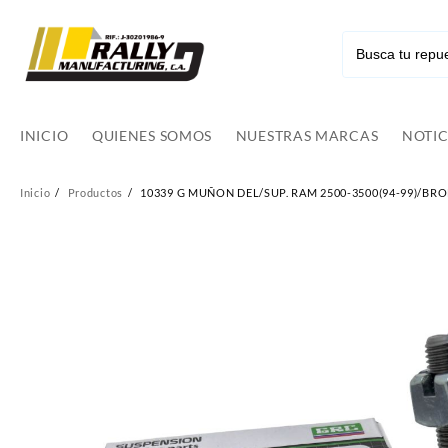
Ir
al
contenido
INICIO
QUIENES SOMOS
NUESTRAS MARCAS
NOTIC
Inicio
Productos
10339 G MUÑON DEL/SUP. RAM 2500-3500(94-99)/BRONC