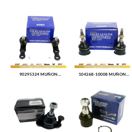
90295324 MUÑON
104268-10008 MUÑON
DELANTERO INFERIOR
DELANTERO SUPERIOR
CORTO CHEVROLET
FORD EXPLORER 02-05
CORSA (400)
(409)