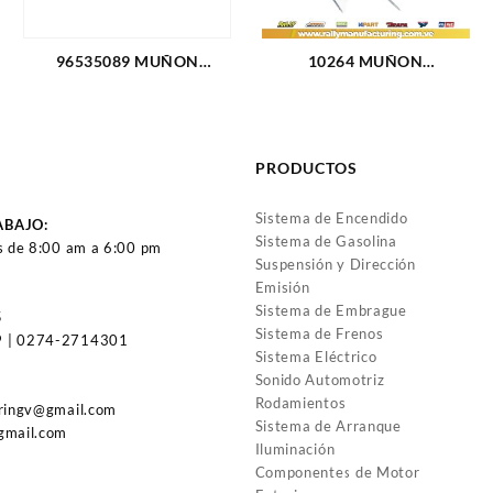
96535089 MUÑON
10264 MUÑON
INFERIOR CHEVROLET
DELANTERO INFERIOR
AVEO 04-08 (1758)
CHEVROLET BLAZER
(1518)
PRODUCTOS
Sistema de Encendido
ABAJO:
Sistema de Gasolina
s de 8:00 am a 6:00 pm
Suspensión y Dirección
Emisión
Sistema de Embrague
5
Sistema de Frenos
 | 0274-2714301
Sistema Eléctrico
Sonido Automotriz
Rodamientos
uringv@gmail.com
Sistema de Arranque
gmail.com
Iluminación
Componentes de Motor