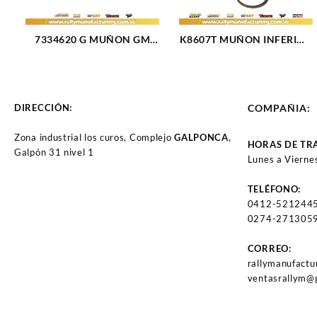
7334620 G MUÑON GM
K8607T MUÑON INFERIOR
SUP. CHEVETTE (82-88)
FORD TRITON SUPER DUTY
(FLANCHE 2 HUECOS)
4X2 4X4 99-16 (2517)
(1424)
DIRECCIÓN:
COMPAÑIA:
Zona industrial los curos, Complejo
GALPONCA
,
HORAS DE TR
Galpón 31 nivel 1
Lunes a Vierne
TELÉFONO:
0412-521244
0274-2713059
CORREO:
rallymanufact
ventasrallym@