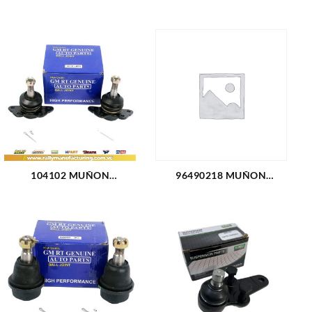
104102 MUÑON
96490218 MUÑON
DELANTERO SUPERIOR
INFERIOR CHEVROLET
CHEVROLET GRAND
OPTRA DESING (3016)
BLAZER 4X4 K3500 (1483)