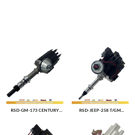
RSD-GM-173 CENTURY
RSD-JEEP-258 T/GM
DISTRIBUIDOR GM
DISTRIBUIDOR JEEP CJ5 –
CENTURY – CELEBRITY –
CJ7 – CJ8 – WAGONEER –
S10 – BLAZER M173 (2.8L)
CHEROKEE M232 (3.8L)