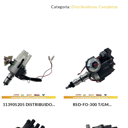
Categoría:
Distribuidores Completos
113905205 DISTRIBUIDOR
RSD-FO-300 T/GM
VOLKSWAGEN
DISTRIBUIDOR FORD F100
ESCARABAJO – KOMBI
– F150 – F250 – F350 –
M1.2 – 1.3 – 1.5 – 1.6L 4CIL
BRONCO- F600 M300 (4.9L)