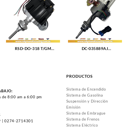
(82-85) 6CIL (170)
M258 (4.2L) (72-90) 6CIL
TIPO GM (175)
RSD-DO-318 T/GM
DC-035889AJ
DISTRIBUIDOR DODGE /
DISTRIBUIDOR FIAT 1500
CHRYSLER M5.2 – 5.9L
-1600 – 125 M1.5 – 1.6L
(318) 8CIL TIPO GM (164)
(63-85) 4CIL SIN PIÑON
(ESPIGA)
PRODUCTOS
Sistema de Encendido
ABAJO:
Sistema de Gasolina
s de 8:00 am a 6:00 pm
Suspensión y Dirección
Emisión
Sistema de Embrague
5
Sistema de Frenos
 | 0274-2714301
Sistema Eléctrico