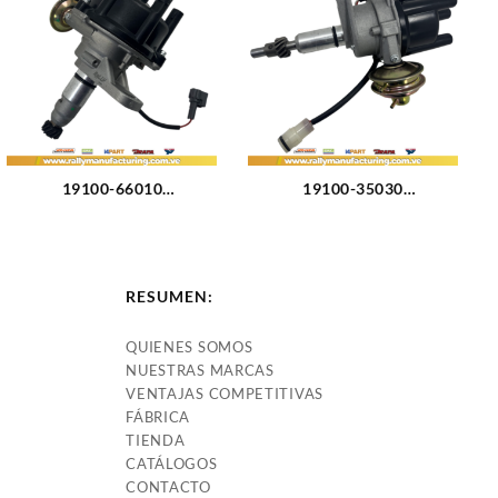
(3649)
6CIL TIPO GM (875)
19100-66010
19100-35030
DISTRIBUIDOR TOYOTA
DISTRIBUIDOR TOYOTA
LAND CRUISER BURBUJA –
CELICA – HILUX –
MACHITO 1FZ-F M4.5L (92-
4RUNNER M2.4L SOHC
09) 6CIL CARBURADO
(81-88) 4CIL (1460)
RESUMEN:
(1306)
QUIENES SOMOS
NUESTRAS MARCAS
VENTAJAS COMPETITIVAS
FÁBRICA
TIENDA
CATÁLOGOS
CONTACTO