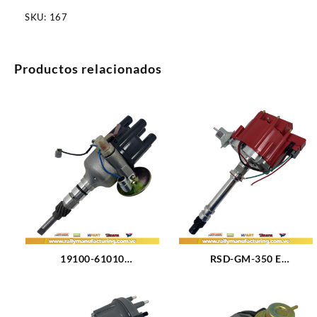
SKU:
167
Productos relacionados
19100-61010
RSD-GM-350 E
DISTRIBUIDOR TOYOTA
DISTRIBUIDOR GM
2F/3F – LAND CRUISER –
CAMARO – CORVETTE –
SAMURAI M4.0 – 4.2L (75-
CAPRICE – C10 M305 (5.0L)