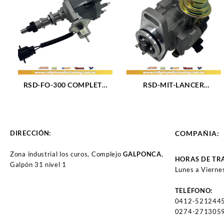
87) 6CIL PLATINO (3108)
M350 (5.7L) M400 (6.6L)
(75-85) 8CIL ELECTRONICO
(173)
RSD-FO-300 COMPLETO
RSD-MIT-LANCER
DISTRIBUIDOR FORD F100
DISTRIBUIDOR
– F150 – F250 – F350 –
MITSUBISHI LANCER M1.3
BRONCO- F600 M300 (4.9L)
– 1.5 – 1.6L (97-02) 4CIL
(75-86) 6CIL COMPLETO
(CONECTOR 2 PINES)
DIRECCIÓN:
COMPAÑIA:
(166)
(1172)
Zona industrial los curos, Complejo
GALPONCA
,
HORAS DE TR
Galpón 31 nivel 1
Lunes a Vierne
TELÉFONO:
0412-521244
0274-2713059