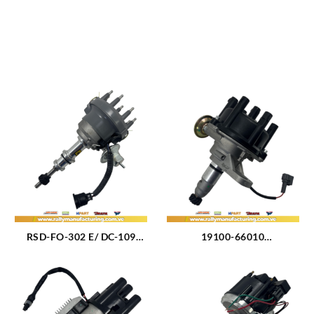
RSD-FO-302 E/ DC-109
19100-66010
DISTRIBUIDOR FORD
DISTRIBUIDOR TOYOTA
MUSTANG CARBURADO –
LAND CRUISER BURBUJA –
BRONCO M302 (4.7 – 5.0 –
MACHITO 1FZ-F M4.5L (92-
5.8L) (75-85) 8CIL TAPA DC-
09) 6CIL CARBURADO
109 (167)
(1306)