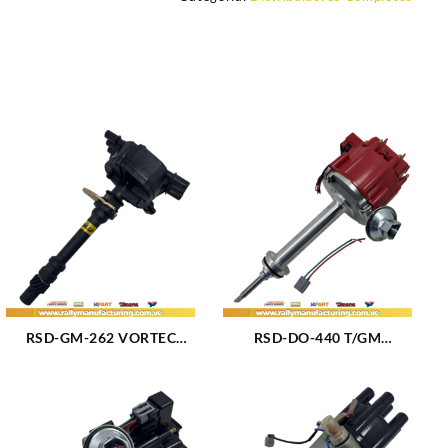
RSD-GM-262 VORTEC
RSD-DO-440 T/GM
DISTRIBUIDOR GM
DISTRIBUIDOR DODGE /
SILVERADO – S10 –
CHRYSLER BIG BLOCK
BLAZER M262 (4.3L) (96-
M361 – 383 – 400 8CIL
07) 6CIL VORTEC (172)
TIPO GM