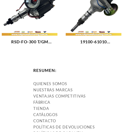
RSD-FO-300 T/GM
19100-61010
DISTRIBUIDOR FORD F100
DISTRIBUIDOR TOYOTA
– F150 – F250 – F350 –
2F/3F – LAND CRUISER –
BRONCO- F600 M300 (4.9L)
SAMURAI M4.0 – 4.2L (75-
6CIL TIPO GM (875)
87) 6CIL PLATINO (3108)
RESUMEN:
QUIENES SOMOS
NUESTRAS MARCAS
VENTAJAS COMPETITIVAS
FÁBRICA
TIENDA
CATÁLOGOS
CONTACTO
POLÍTICAS DE DEVOLUCIONES