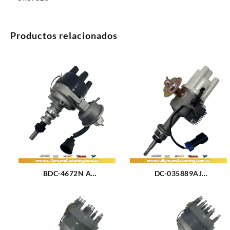
Productos relacionados
BDC-4672N A
DC-035889AJ
DISTRIBUIDOR FORD
DISTRIBUIDOR FIAT 1500
MAVERICK – MUSTANG –
-1600 – 125 M1.5 – 1.6L
GRANADA M200 (3.3) –
(63-85) 4CIL SIN PIÑON
250 (4.1) (75-83) 6CIL TAPA
(ESPIGA)
NORMAL (2383)