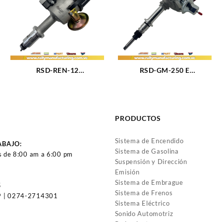
RSD-REN-12
RSD-GM-250 E
DISTRIBUIDOR RENAULT
DISTRIBUIDOR GM NOVA –
R5 – R9 – R11 – R12 – R18
MALIBU – CAMARO – C10
M1.1 – 1.3 – 1.6L 4CIL (879)
– C30 M230 (3.8L) M250
(4.1L) M292 (4.8L) 6 CIL 250
PRODUCTOS
(171)
Sistema de Encendido
ABAJO:
Sistema de Gasolina
s de 8:00 am a 6:00 pm
Suspensión y Dirección
Emisión
Sistema de Embrague
5
Sistema de Frenos
 | 0274-2714301
Sistema Eléctrico
Sonido Automotriz