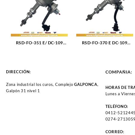
RSD-FO-351 E/ DC-109
RSD-FO-370 E DC-109
DISTRIBUIDOR FORD F150
DISTRIBUIDOR FORD F600
– F250 – F350 – BRONCO
– F700 – F800 M370 (6.1L)
CARBURADO M351 (5.8 –
– 460(7.5L)(79-91) 8CIL
6.6L) (77-85) 8CIL TAPA DC-
(878) TAPA DC-109
DIRECCIÓN:
COMPAÑIA:
109 (369)
Zona industrial los curos, Complejo
GALPONCA
,
HORAS DE TR
Galpón 31 nivel 1
Lunes a Vierne
TELÉFONO:
0412-521244
0274-2713059
CORREO: