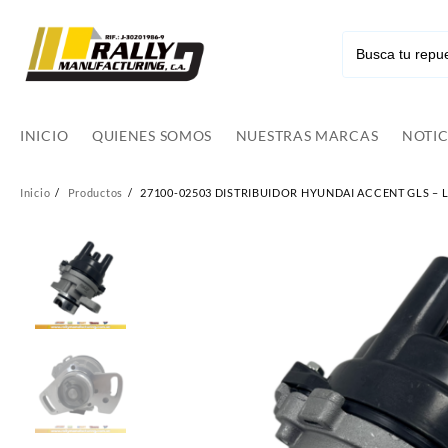
Ir
al
contenido
INICIO
QUIENES SOMOS
NUESTRAS MARCAS
NOTIC
Inicio
Productos
27100-02503 DISTRIBUIDOR HYUNDAI ACCENT GLS – L – 