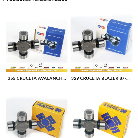
355 CRUCETA AVALANCHE
329 CRUCETA BLAZER 87-94
1500 02-06 SILVERADO 1500
C10 75-81 C20 67-81 F-100-
99-07 BRONCO 87-89 F-350
150-250 75-78 CHEROKEE
87-93 WRANGLER 03-06
75-01 CJ5-6-7 75-86 GRAND
(2449)
CHEROKEE 93-03
WAGONEER 75-03 (2525)