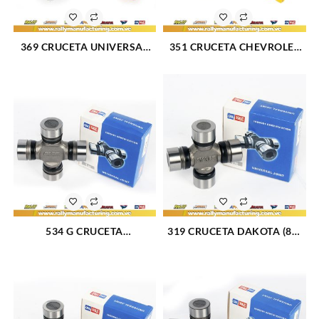
369 CRUCETA UNIVERSAL
351 CRUCETA CHEVROLET
BLAZER 87-94 (822)
SILVERADO 2500 3500 01-07
(711)
534 G CRUCETA
319 CRUCETA DAKOTA (87-
AVALANCHE 1500-2500(02-
96) (809)
04)/BLAZER(87-04)/C10(82-
86)/ C1500(88-99)/C20(81-
86)/CAPRICE(66-
96)/SILVERADO 1500-