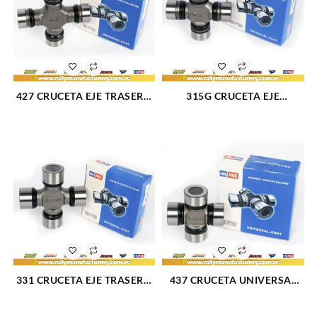
2500(99-04)/ SILVERADO
3500(01-04)/TAHOE(95-
03)/TRAILBLAZER(02-03)
(718)
427 CRUCETA EJE TRASERO
315G CRUCETA EJE
RETEN INTERNO
TRASERO DODGE ASPEN 76-
UNIVERSAL AVALANCHE
80 (808)
2500 02-06 (716)
331 CRUCETA EJE TRASERO
437 CRUCETA UNIVERSAL
CHEVROLET BLAZER 87-03
(717)
(807)