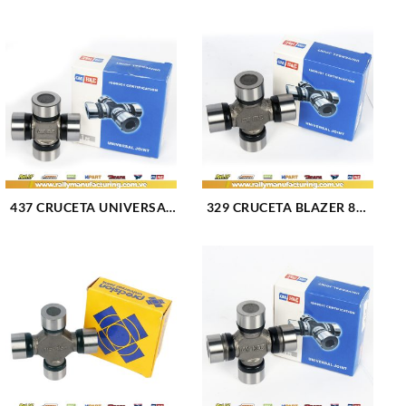
437 CRUCETA UNIVERSAL
329 CRUCETA BLAZER 87-
(717)
94 C10 75-81 C20 67-81 F-
100-150-250 75-78
CHEROKEE 75-01 CJ5-6-7
75-86 GRAND CHEROKEE
93-03 WAGONEER 75-03
(2525)