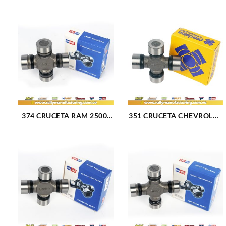
374 CRUCETA RAM 2500-
351 CRUCETA CHEVROLET
3500(94-02)/F-250 SUPER
SILVERADO 2500 3500 01-
DUTY(99-15)/F-350(79-97)/
07 (711)
F-350 SUPER DUTY(99-15
(2448)