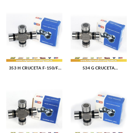
353 H CRUCETA F-150/F-
534 G CRUCETA
250/F350 CONTINENTAL
AVALANCHE 1500-
PARK LANE (60-78) (821)
2500(02-04)/BLAZER(87-
04)/C10(82-86)/ C1500(88-
99)/C20(81-
86)/CAPRICE(66-
96)/SILVERADO 1500-
2500(99-04)/ SILVERADO
3500(01-04)/TAHOE(95-
03)/TRAILBLAZER(02-03)
(718)