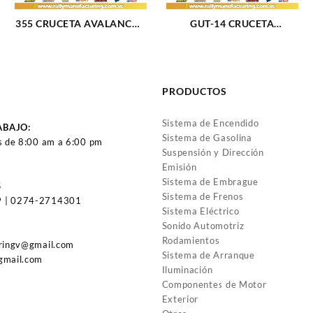
355 CRUCETA AVALANCHE
GUT-14 CRUCETA
1500 02-06 SILVERADO
4RUNNER 84-17 FJ
1500 99-07 BRONCO 87-89
CRUISER 07-14 LAND
F-350 87-93 WRANGLER
CRUISER 91-17 2F-3F
03-06 (2449)
(2447)
PRODUCTOS
Sistema de Encendido
ABAJO:
Sistema de Gasolina
s de 8:00 am a 6:00 pm
Suspensión y Dirección
Emisión
Sistema de Embrague
5
Sistema de Frenos
 | 0274-2714301
Sistema Eléctrico
Sonido Automotriz
Rodamientos
uringv@gmail.com
Sistema de Arranque
gmail.com
Iluminación
Componentes de Motor
Exterior