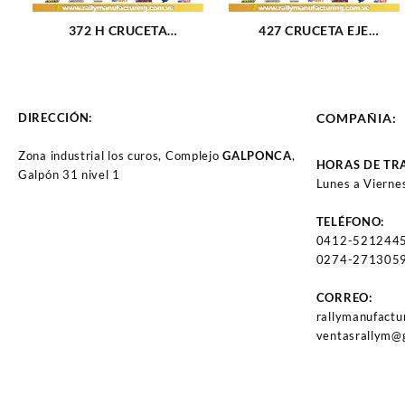
372 H CRUCETA
427 CRUCETA EJE
UNIVERSAL (715)
TRASERO RETEN INTERNO
UNIVERSAL AVALANCHE
2500 02-06 (716)
DIRECCIÓN:
COMPAÑIA:
Zona industrial los curos, Complejo
GALPONCA
,
HORAS DE TR
Galpón 31 nivel 1
Lunes a Vierne
TELÉFONO:
0412-521244
0274-2713059
CORREO:
rallymanufact
ventasrallym@