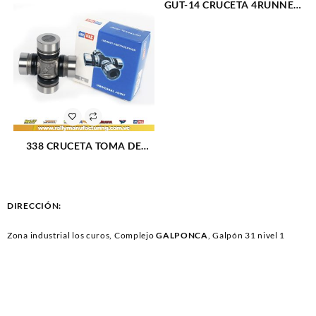
GUT-14 CRUCETA 4RUNNER
84-17 FJ CRUISER 07-14
LAND CRUISER 91-17 2F-3F
(2447)
338 CRUCETA TOMA DE
FUERZA UNIVERSAL W100-
200-300 58-71 (707)
DIRECCIÓN:
Zona industrial los curos, Complejo
GALPONCA
, Galpón 31 nivel 1