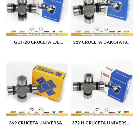
GUT-20 CRUCETA EJE
319 CRUCETA DAKOTA (87-
TRASERO 2F 4.5L
96) (809)
SAMURAI(74-97) (04371-
36021) (2446)
369 CRUCETA UNIVERSAL
372 H CRUCETA UNIVERSAL
BLAZER 87-94 (822)
(715)