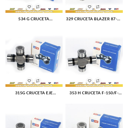
534 G CRUCETA
329 CRUCETA BLAZER 87-94
AVALANCHE 1500-2500(02-
C10 75-81 C20 67-81 F-100-
04)/BLAZER(87-04)/C10(82-
150-250 75-78 CHEROKEE
86)/ C1500(88-99)/C20(81-
75-01 CJ5-6-7 75-86 GRAND
86)/CAPRICE(66-
CHEROKEE 93-03
96)/SILVERADO 1500-
WAGONEER 75-03 (2525)
2500(99-04)/ SILVERADO
3500(01-04)/TAHOE(95-
03)/TRAILBLAZER(02-03)
(718)
315G CRUCETA EJE
353 H CRUCETA F-150/F-
TRASERO DODGE ASPEN 76-
250/F350 CONTINENTAL
80 (808)
PARK LANE (60-78) (821)