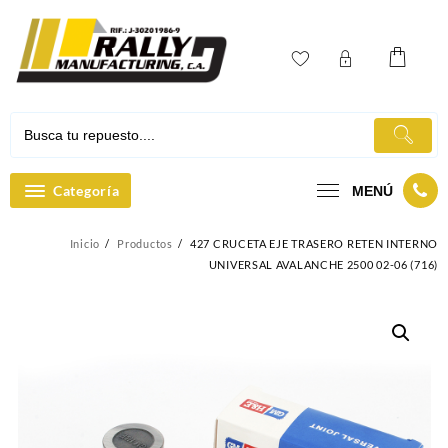
Ir
al
contenido
Categoría
MENÚ
Inicio
Productos
427 CRUCETA EJE TRASERO RETEN INTERNO
UNIVERSAL AVALANCHE 2500 02-06 (716)