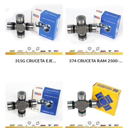
315G CRUCETA EJE
374 CRUCETA RAM 2500-
TRASERO DODGE ASPEN 76-
3500(94-02)/F-250 SUPER
80 (808)
DUTY(99-15)/F-350(79-97)/
F-350 SUPER DUTY(99-15
(2448)