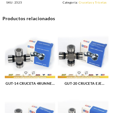
SKU:
2525
Categoría:
Crucetas y Tricetas
Productos relacionados
GUT-14 CRUCETA 4RUNNER
GUT-20 CRUCETA EJE
84-17 FJ CRUISER 07-14
TRASERO 2F 4.5L
LAND CRUISER 91-17 2F-3F
SAMURAI(74-97) (04371-
(2447)
36021) (2446)