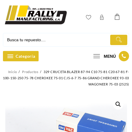
Ir
al
contenido
Categoría
MENÚ
Inicio
Productos
329 CRUCETA BLAZER 87-94 C10 75-81 C20 67-81 F-
100-150-250 75-78 CHEROKEE 75-01 CJ5-6-7 75-86 GRAND CHEROKEE 93-03
WAGONEER 75-03 (2525)