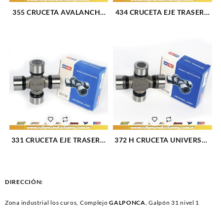
355 CRUCETA AVALANCHE
434 CRUCETA EJE TRASERO
1500 02-06 SILVERADO 1500
BRONCO 79-96 F-100 79-83
99-07 BRONCO 87-89 F-350
(713)
87-93 WRANGLER 03-06
(2449)
331 CRUCETA EJE TRASERO
372 H CRUCETA UNIVERSAL
CHEVROLET BLAZER 87-03
(715)
(807)
DIRECCIÓN:
Zona industrial los curos, Complejo
GALPONCA
, Galpón 31 nivel 1