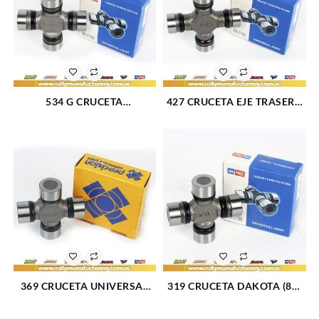
534 G CRUCETA
427 CRUCETA EJE TRASERO
AVALANCHE 1500-2500(02-
RETEN INTERNO
04)/BLAZER(87-04)/C10(82-
UNIVERSAL AVALANCHE
86)/ C1500(88-99)/C20(81-
2500 02-06 (716)
86)/CAPRICE(66-
96)/SILVERADO 1500-
2500(99-04)/ SILVERADO
3500(01-04)/TAHOE(95-
03)/TRAILBLAZER(02-03)
(718)
369 CRUCETA UNIVERSAL
319 CRUCETA DAKOTA (87-
BLAZER 87-94 (822)
96) (809)