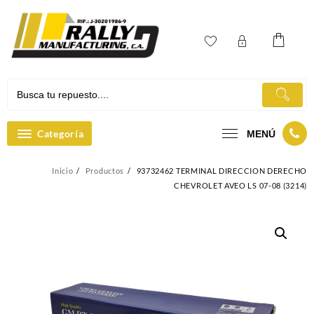
Ir
al
contenido
Categoría
MENÚ
Inicio
Productos
93732462 TERMINAL DIRECCION DERECHO
CHEVROLET AVEO LS 07-08 (3214)