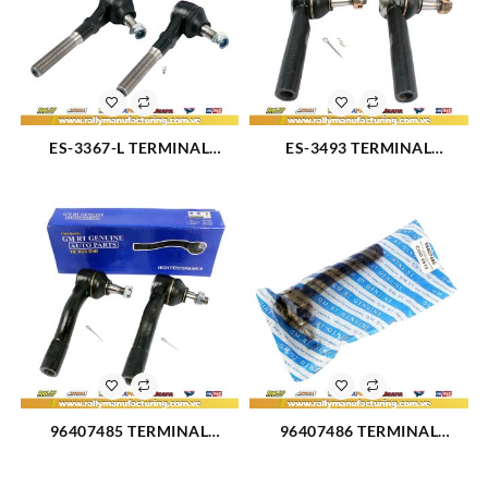
ES-3367-L TERMINAL
ES-3493 TERMINAL
DIRECCION EXTERIOR
DIRECCION DELANTERO
DERECHO FORD
EXTERIOR CHEVROLET
EXPEDITION 97-02 (1357)
AVALANCHE 1500 02-06
(1517)
96407485 TERMINAL
96407486 TERMINAL
DIRECCION IZQUIERDO
DIRECCION DERECHO
CHEVROLET OPTRA 04-07
CHEVROLET OPTRA 04-07