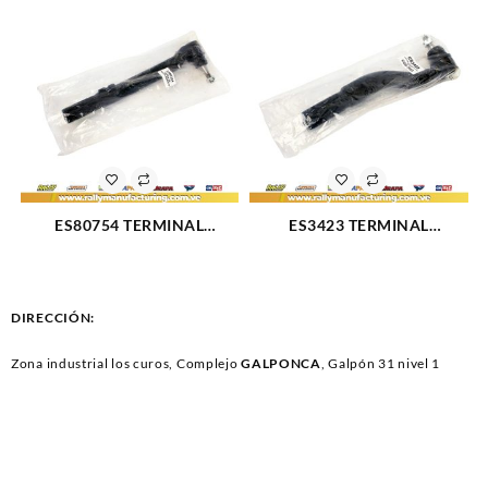
(2514)
(2513)
ES80754 TERMINAL
ES3423 TERMINAL
DIRECCION IZQUIERDO
DIRECCION DERECHO FORD
FORD SUPER DUTY 4X4 10-
TRITON 4X4 00-10 (2823)
17 (2820)
DIRECCIÓN:
Zona industrial los curos, Complejo
GALPONCA
, Galpón 31 nivel 1