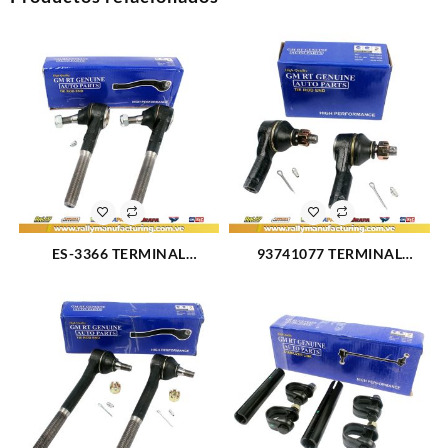
ES-3366 TERMINAL
93741077 TERMINAL
EXTERIOR IZQUIERDO FORD
DIRECCION CHEVROLET
F-100 (1142)
SPARK (2485)