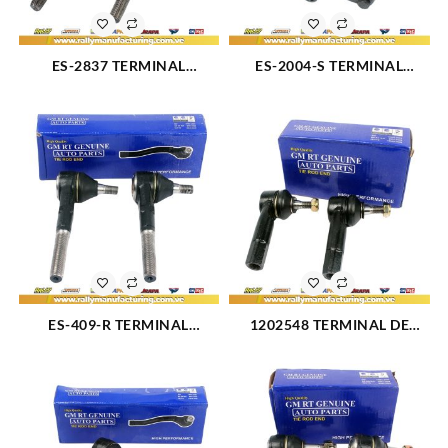
ES-2837 TERMINAL
ES-2004-S TERMINAL
DIRECCION DELANTERO
DIRECCION FORD DODGE
INTERNO CHEVROLET
CHEVROLET (2481)
C1500 88-99 (1423)
ES-409-R TERMINAL
1202548 TERMINAL DE
DIRECCION DELANTERO
DIRECCI?N IZQUIERDO
INTERNO CHEVROLET
FORD FIESTA L4-1.6L (2507)
BUICK SERIES 40 (1482)