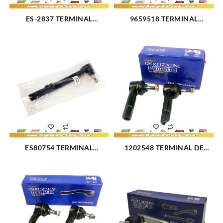
ES-2837 TERMINAL
9659518 TERMINAL
DIRECCION DELANTERO
DIRECCION MAZDA DEMIO
INTERNO CHEVROLET
(2510)
C1500 88-99 (1423)
ES80754 TERMINAL
1202548 TERMINAL DE
DIRECCION IZQUIERDO
DIRECCI?N IZQUIERDO
FORD SUPER DUTY 4X4 10-
FORD FIESTA L4-1.6L (2507)
17 (2820)