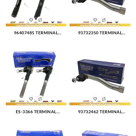
96407485 TERMINAL
93732350 TERMINAL
DIRECCION IZQUIERDO
DIRECCIÓN IZQUIERDO
CHEVROLET OPTRA 04-07
CHEVROLET AVEO LS 07-08
(2514)
(3215)
ES-3366 TERMINAL
93732462 TERMINAL
EXTERIOR IZQUIERDO FORD
DIRECCION DERECHO
F-100 (1142)
CHEVROLET AVEO LS 07-08
(3214)