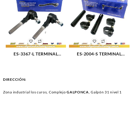
ES-3367-L TERMINAL
ES-2004-S TERMINAL
DIRECCION EXTERIOR
DIRECCION FORD DODGE
DERECHO FORD
CHEVROLET (2481)
EXPEDITION 97-02 (1357)
DIRECCIÓN:
Zona industrial los curos, Complejo
GALPONCA
, Galpón 31 nivel 1