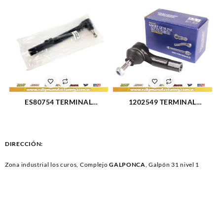
ES80754 TERMINAL
1202549 TERMINAL
DIRECCION IZQUIERDO
DIRECCION DERECHO FORD
FORD SUPER DUTY 4X4 10-
FIESTA (2508)
17 (2820)
DIRECCIÓN:
Zona industrial los curos, Complejo
GALPONCA
, Galpón 31 nivel 1