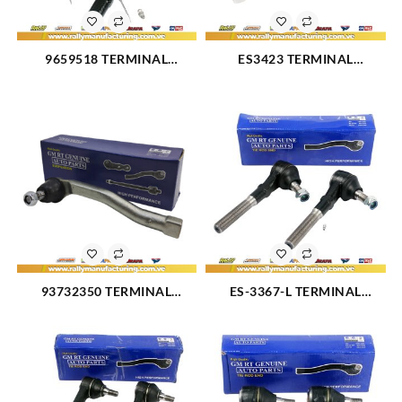
9659518 TERMINAL
ES3423 TERMINAL
DIRECCION MAZDA DEMIO
DIRECCION DERECHO FORD
(2510)
TRITON 4X4 00-10 (2823)
93732350 TERMINAL
ES-3367-L TERMINAL
DIRECCIÓN IZQUIERDO
DIRECCION EXTERIOR
CHEVROLET AVEO LS 07-08
DERECHO FORD
(3215)
EXPEDITION 97-02 (1357)