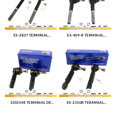
ES-2837 TERMINAL
ES-409-R TERMINAL
DIRECCION DELANTERO
DIRECCION DELANTERO
INTERNO CHEVROLET
INTERNO CHEVROLET
C1500 88-99 (1423)
BUICK SERIES 40 (1482)
1202548 TERMINAL DE
ES-2150R TERMINAL
DIRECCI?N IZQUIERDO
DIRECCION FORD
FORD FIESTA L4-1.6L (2507)
FAIRMONT (1484)