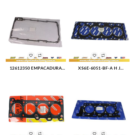
12612350 EMPACADURA
XS6E-6051-BF-A H J
CARTER CHEVROLET TAHOE
EMPACADURA CAMARA
5.3L 11-14 (2430)
FORD FIESTA MODELO
NUEVO METALICA (3194)