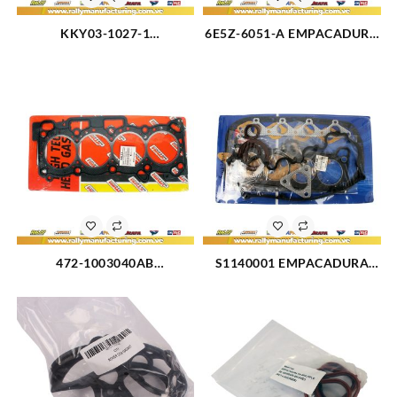
KKY03-1027-1
6E5Z-6051-A EMPACADURA
EMPACADURA CAMARA
CAMARA DERECHA FORD
FORD FESTIVA (2328)
FUSION 3.0L 08-09 (3177)
472-1003040AB
S1140001 EMPACADURA
EMPACADURA CAMARA
MOTOR KIT COMPLETO 1.5L
CHERY QQ 16V (2322)
(2524)