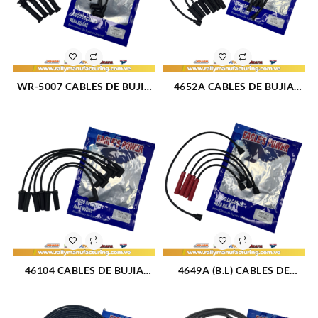
WR-5007 CABLES DE BUJIA
4652A CABLES DE BUJIA
FORD ECOSPORT / FOCUS
FORD SIERRA M2.8 – 3.0L
DURATEC M2.0L 16V (04-08)
(84-93) 6CIL 8 MM (1085)
4CIL 7 MM (2558)
46104 CABLES DE BUJIA
4649A (B.L) CABLES DE
FORD F-100 / F-150 / F-250 /
BUJIA FIAT PREMIO / UNO /
F-350 M300 (4.9L) (75-93)
FIORINO M1.3 – 1.5L (85-96)
6CIL (TAPA CLAVO) 8 MM
4CIL 7 MM (BOBINA LARGA)