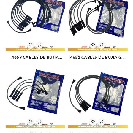
(1480)
(1504)
4659 CABLES DE BUJIA
4651 CABLES DE BUJIA GM
FORD 302 / 351 M5.0 – 5.8L
CENTURY F/I / CELEBRITY
(87-96) 8CIL (CARBURADO) 8
M2.8 – 3.8L 6V (84-87) 6CIL 8
MM (411)
MM (1091)