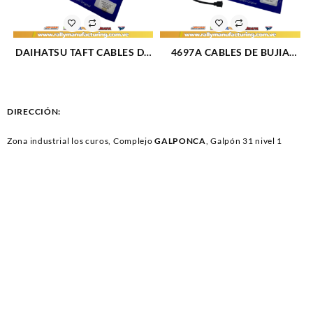
DAIHATSU TAFT CABLES DE
4697A CABLES DE BUJIA
BUJIA DAIHATSU F10 / F20
FORD CORCEL / DEL REY
M1.0 – 1.6L (76-84) 4CIL
M1.3 – 1.4 – 1.6L (69-86) 4CIL
7MM (1702)
7 MM (1083)
DIRECCIÓN:
Zona industrial los curos, Complejo
GALPONCA
, Galpón 31 nivel 1