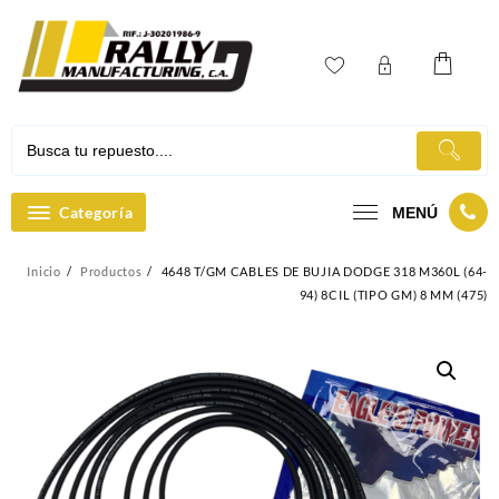
Ir
al
contenido
Categoría
MENÚ
Inicio
Productos
4648 T/GM CABLES DE BUJIA DODGE 318 M360L (64-
94) 8CIL (TIPO GM) 8 MM (475)