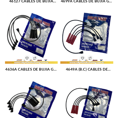
46127 CABLES DE BUJIA
4699A CABLES DE BUJIA GM
FIAT RITMO 85 M1.6L 4 CIL
CHEVETTE / CHEVY M1.4 –
(1710)
1.6L (70-87) 4CIL 7 MM (469)
4636A CABLES DE BUJIA GM
4649A (B.C) CABLES DE
MONZA M1.6 – 1.8 – 2.0L
BUJIA FIAT PREMIO / UNO /
(85-96) 4CIL 7 MM (1105)
FIORINO M1.3 – 1.5L (85-96)
4CIL 7 MM (BOBINA CORTA)
(1705)