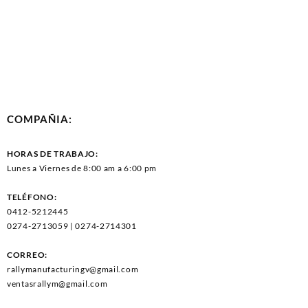
COMPAÑIA:
HORAS DE TRABAJO:
Lunes a Viernes de 8:00 am a 6:00 pm
TELÉFONO:
0412-5212445
0274-2713059 | 0274-2714301
CORREO:
rallymanufacturingv@gmail.com
ventasrallym@gmail.com