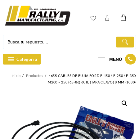
Ir
al
contenido
Categoría
MENÚ
Inicio
Productos
4655 CABLES DE BUJIA FORD F-150 / F-250 / F-350
M200 – 250 (65-86) 6CIL (TAPA CLAVO) 8 MM (1080)