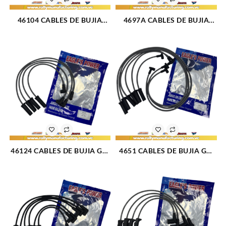
46104 CABLES DE BUJIA
4697A CABLES DE BUJIA
FORD F-100 / F-150 / F-250 /
FORD CORCEL / DEL REY
F-350 M300 (4.9L) (75-93)
M1.3 – 1.4 – 1.6L (69-86) 4CIL
6CIL (TAPA CLAVO) 8 MM
7 MM (1083)
(1480)
46124 CABLES DE BUJIA GM
4651 CABLES DE BUJIA GM
CAVALIER / S-10 / SUNFIRE /
CENTURY F/I / CELEBRITY
CENTURY M2.2L (92-02) 4CIL
M2.8 – 3.8L 6V (84-87) 6CIL 8
7 MM (1654)
MM (1091)