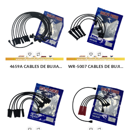
FIORINO M1.3 – 1.5L (85-96)
1.6L (70-87) 4CIL 7 MM (469)
4CIL 7 MM (BOBINA CORTA)
(1705)
4659A CABLES DE BUJIA
WR-5007 CABLES DE BUJIA
FORD 302 / 351 M5.0 – 5.8L
FORD ECOSPORT / FOCUS
(87-96) 8CIL (TAPA NORMAL)
DURATEC M2.0L 16V (04-08)
8 MM (412)
4CIL 7 MM (2558)