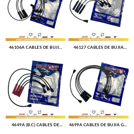
46106A CABLES DE BUJIA
46127 CABLES DE BUJIA
GM SWIFT M1.3L 8V (84-04)
FIAT RITMO 85 M1.6L 4 CIL
4CIL 7 MM (1715)
(1710)
4649A (B.C) CABLES DE
4699A CABLES DE BUJIA GM
BUJIA FIAT PREMIO / UNO /
CHEVETTE / CHEVY M1.4 –