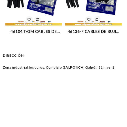
46104 T/GM CABLES DE
46136-F CABLES DE BUJIA
BUJIA FORD F-100 / F-150 /
FORD FIESTA / KA (TIPO
F-250 / F-350 M300 (4.9L)
BALITA) M1.3 – 1.6 – 1.8L 8V
(87-96) 6CIL (TIPO GM) 8 MM
(01-18) 4CIL 7 MM (1712)
(1754)
DIRECCIÓN:
Zona industrial los curos, Complejo
GALPONCA
, Galpón 31 nivel 1