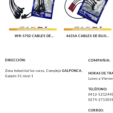
WR-5702 CABLES DE
4635A CABLES DE BUJIA
BUJIA FORD F-150 /
FIAT UNO / FIORINO /
FORTALEZA / EXPEDITION
PREMIO M1.3 – 1.5L (87-
M5.4L (97-04) 6CIL 8 MM
93) 4CIL 7 MM (1073)
(2670)
DIRECCIÓN:
COMPAÑIA:
Zona industrial los curos, Complejo
GALPONCA
,
HORAS DE TR
Galpón 31 nivel 1
Lunes a Vierne
TELÉFONO:
0412-521244
0274-2713059
CORREO: