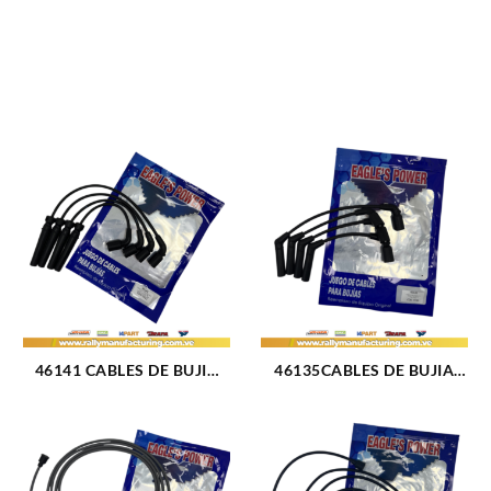
46141 CABLES DE BUJIA
46135CABLES DE BUJIA
GM AVEO / LT M1.6L 16V
GM SPARK M1.0 – 1.2L (05-
(04-18) 4CIL 7 MM (1031)
15) 4CIL 7 MM (1778)