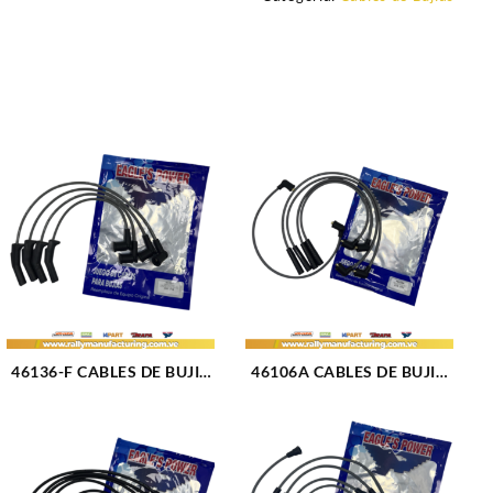
46136-F CABLES DE BUJIA
46106A CABLES DE BUJIA
FORD FIESTA / KA (TIPO
GM SWIFT M1.3L 8V (84-
BALITA) M1.3 – 1.6 – 1.8L
04) 4CIL 7 MM (1715)
8V (01-18) 4CIL 7 MM
(1712)