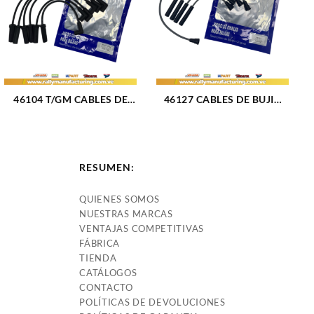
46104 T/GM CABLES DE
46127 CABLES DE BUJIA
BUJIA FORD F-100 / F-150 /
FIAT RITMO 85 M1.6L 4 CIL
F-250 / F-350 M300 (4.9L)
(1710)
(87-96) 6CIL (TIPO GM) 8
MM (1754)
RESUMEN:
QUIENES SOMOS
NUESTRAS MARCAS
VENTAJAS COMPETITIVAS
FÁBRICA
TIENDA
CATÁLOGOS
CONTACTO
POLÍTICAS DE DEVOLUCIONES