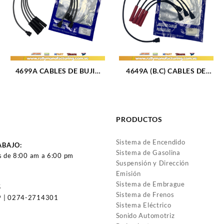
4699A CABLES DE BUJIA
4649A (B.C) CABLES DE
GM CHEVETTE / CHEVY
BUJIA FIAT PREMIO / UNO
M1.4 – 1.6L (70-87) 4CIL 7
/ FIORINO M1.3 – 1.5L (85-
MM (469)
96) 4CIL 7 MM (BOBINA
CORTA) (1705)
PRODUCTOS
Sistema de Encendido
ABAJO:
Sistema de Gasolina
s de 8:00 am a 6:00 pm
Suspensión y Dirección
Emisión
Sistema de Embrague
5
Sistema de Frenos
 | 0274-2714301
Sistema Eléctrico
Sonido Automotriz