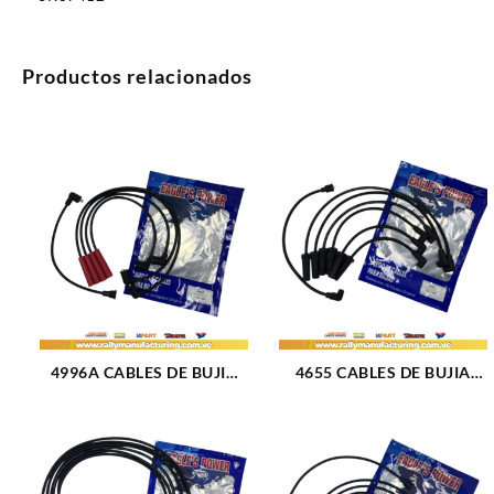
Productos relacionados
4996A CABLES DE BUJIA
4655 CABLES DE BUJIA
FORD FESTIVA / TURPIAL /
FORD F-150 / F-250 / F-350
MAZDA / DEMIO BT50
M200 – 250 (65-86) 6CIL
M1.3L L4 (88-00) 4CIL 7 MM
(TAPA CLAVO) 8 MM (1080)
(1644)