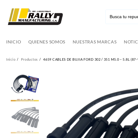
Ir
al
contenido
INICIO
QUIENES SOMOS
NUESTRAS MARCAS
NOTIC
Inicio
Productos
4659 CABLES DE BUJIA FORD 302 / 351 M5.0 – 5.8L (87