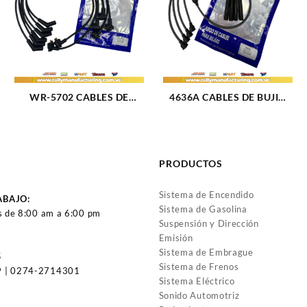
WR-5702 CABLES DE
4636A CABLES DE BUJIA
BUJIA FORD F-150 /
GM MONZA M1.6 – 1.8 –
FORTALEZA / EXPEDITION
2.0L (85-96) 4CIL 7 MM
M5.4L (97-04) 6CIL 8 MM
(1105)
(2670)
PRODUCTOS
Sistema de Encendido
ABAJO:
Sistema de Gasolina
s de 8:00 am a 6:00 pm
Suspensión y Dirección
Emisión
Sistema de Embrague
5
Sistema de Frenos
 | 0274-2714301
Sistema Eléctrico
Sonido Automotriz