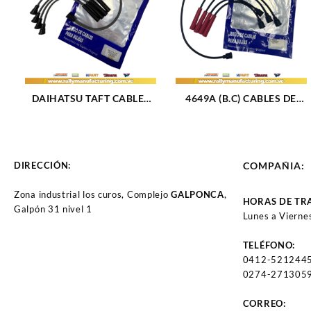
DAIHATSU TAFT CABLES
4649A (B.C) CABLES DE
DE BUJIA DAIHATSU F10 /
BUJIA FIAT PREMIO / UNO
F20 M1.0 – 1.6L (76-84)
/ FIORINO M1.3 – 1.5L (85-
4CIL 7MM (1702)
96) 4CIL 7 MM (BOBINA
CORTA) (1705)
DIRECCIÓN:
COMPAÑIA:
Zona industrial los curos, Complejo
GALPONCA
,
HORAS DE TR
Galpón 31 nivel 1
Lunes a Vierne
TELÉFONO:
0412-521244
0274-2713059
CORREO: