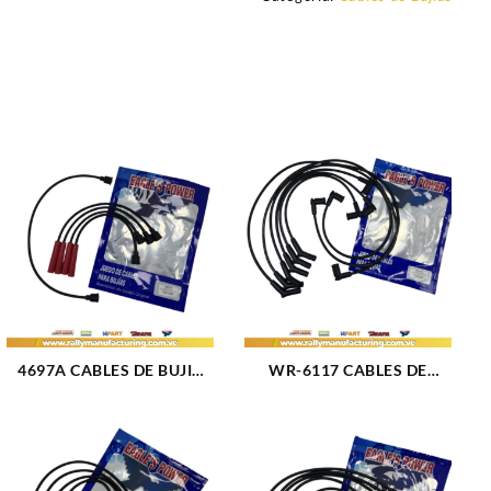
4697A CABLES DE BUJIA
WR-6117 CABLES DE
FORD CORCEL / DEL REY
BUJIA FORD F-150 /
M1.3 – 1.4 – 1.6L (69-86)
FORTALEZA M4.2L (01-08)
4CIL 7 MM (1083)
6CIL 8 MM (2671)