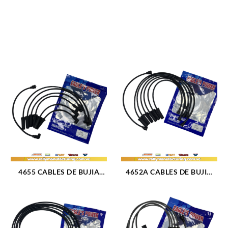
4655 CABLES DE BUJIA
4652A CABLES DE BUJIA
FORD F-150 / F-250 / F-350
FORD SIERRA M2.8 – 3.0L
M200 – 250 (65-86) 6CIL
(84-93) 6CIL 8 MM (1085)
(TAPA CLAVO) 8 MM (1080)