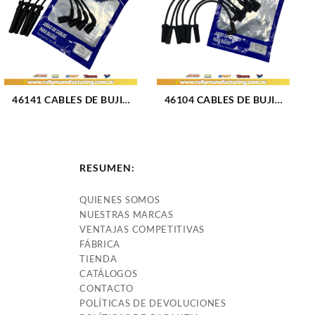
46141 CABLES DE BUJIA
46104 CABLES DE BUJIA
GM AVEO / LT M1.6L 16V
FORD F-100 / F-150 / F-250
(04-18) 4CIL 7 MM (1031)
/ F-350 M300 (4.9L) (75-93)
6CIL (TAPA CLAVO) 8 MM
(1480)
RESUMEN:
QUIENES SOMOS
NUESTRAS MARCAS
VENTAJAS COMPETITIVAS
FÁBRICA
TIENDA
CATÁLOGOS
CONTACTO
POLÍTICAS DE DEVOLUCIONES