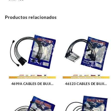
Productos relacionados
4699A CABLES DE BUJIA
46123 CABLES DE BUJIA
GM CHEVETTE / CHEVY
FORD FIESTA / KA M1.3 –
M1.4 – 1.6L (70-87) 4CIL 7
1.6 – 1.8L 8V (01-18) 4CIL
MM (469)
(COBERTOR METALICO) 7
MM (1035)