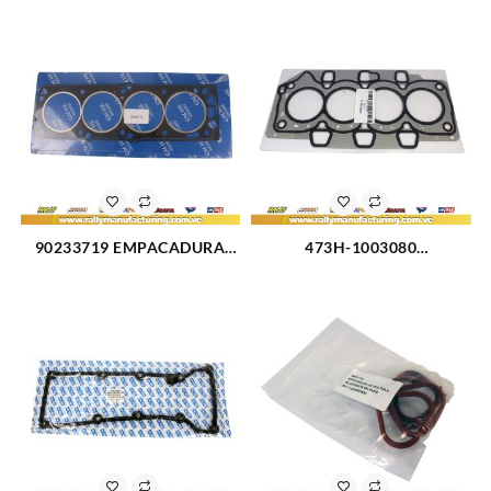
90233719 EMPACADURA
473H-1003080
CAMARA CORSA 1.5L (2583)
EMPACADURA CAMARA
CHERY ARAUCA (3080)