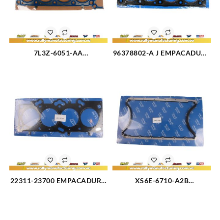
7L3Z-6051-AA
96378802-A J EMPACADURA
EMPACADURA CAMARA
CAMARA 1 HUECO
IZQUIERDA FORD TRITON
CHEVROLET OPTRA DESIGN
4.6-3V 05-11 (2429)
(2327)
22311-23700 EMPACADURA
XS6E-6710-A2B
DE CAMARA HYUNDAI
EMPACADURA DE CARTER
TUCSON/ELANTRA 2.0
FORD FIESTA 1.6 (3116)
(2917)