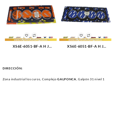
XS6E-6051-BF-A H J
XS6E-6051-BF-A H J
EMPACADURA CAMARA
EMPACADURA CAMARA
FORD FIESTA MODELO
FORD FIESTA MODELO
NUEVO ASBESTO (2332)
NUEVO METALICA (3194)
DIRECCIÓN:
Zona industrial los curos, Complejo
GALPONCA
, Galpón 31 nivel 1