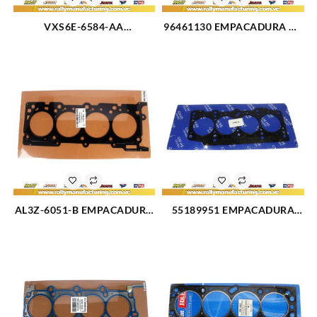
VXS6E-6584-AA
96461130 EMPACADURA DE
EMPACADURA TAPA
MULTIPLE DE ADMISION
VALVULA FORD FIESTA 1.6L
AVEO (2924)
(1650)
AL3Z-6051-B EMPACADURA
55189951 EMPACADURA
CAMARA METAL DERECHA
CAMARA FIAT PALIO (3117)
FORD SUPER DUTY 6.2L-V8
(1998)