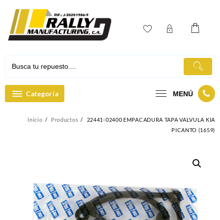
Ir
al
contenido
Categoría
MENÚ
Inicio
Productos
22441-02400 EMPACADURA TAPA VALVULA KIA
PICANTO (1659)