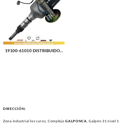
19100-61010 DISTRIBUIDOR
TOYOTA 2F/3F – LAND
CRUISER – SAMURAI M4.0 –
4.2L (75-87) 6CIL PLATINO
(3108)
DIRECCIÓN:
Zona industrial los curos, Complejo
GALPONCA
, Galpón 31 nivel 1