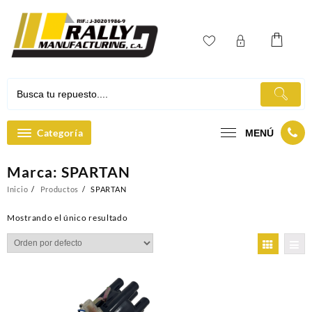
Ir
al
contenido
Categoría
MENÚ
Marca:
SPARTAN
Inicio
Productos
SPARTAN
Mostrando el único resultado