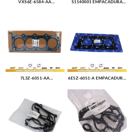
VXS6E-6584-AA
S1140001 EMPACADURA
EMPACADURA TAPA
MOTOR KIT COMPLETO 1.5L
VALVULA FORD FIESTA 1.6L
(2524)
(1650)
7L3Z-6051-AA
6E5Z-6051-A EMPACADURA
EMPACADURA CAMARA
CAMARA DERECHA FORD
DERECHA FORD TRITON 4.6-
FUSION 3.0L 08-09 (3177)
3V 05-11 (2428)