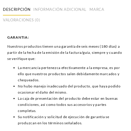
DESCRIPCIÓN
INFORMACIÓN ADICIONAL
MARCA
VALORACIONES (0)
GARANTIA:
Nuestros productos tienen una garantía de seis meses (180 días) a
partir de la fecha de la emisión de la factura/guía, siempre y cuando
se verifique que:
La mercancía pertenezca efectivamente a la empresa, es por
ello que nuestros productos salen debidamente marcados y
chequeados.
No hubo manejo inadecuado del producto, que haya podido
ocasionar el daño del mismo.
La caja de presentación del producto debe estar en buenas
condiciones, así como todos sus accesorios y partes
completas.
Su notificación y solicitud de ejecución de garantía se
produzcan en los términos señalados.