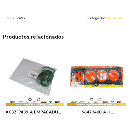
SKU:
2437
Categoría:
Empaques
Productos relacionados
AC3Z-9439-A EMPACADURA
96473400-A H
MULTIPLE ADMISION FORD
EMPACADURA CAMARA 2
SUPER DUTY 6.2L (2923)
HUECOS AVEO 1.6L (1649)