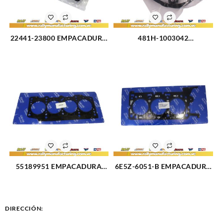
22441-23800 EMPACADURA
481H-1003042
TAPA VALVULA HYUNDAI
EMPACADURA TAPA
TUCSON 2.0L (3173)
VALVULA CHERY ORINOCO
1.8L (3113)
55189951 EMPACADURA
6E5Z-6051-B EMPACADURA
CAMARA FIAT PALIO (3117)
CAMARA IZQUIERDA FORD
FUSION 3.0L 08-09 (3178)
DIRECCIÓN: