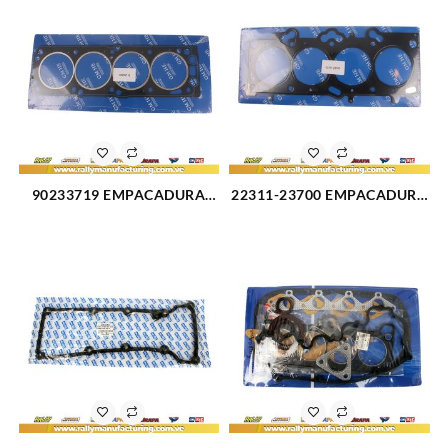
90233719 EMPACADURA
22311-23700 EMPACADURA
CAMARA CORSA 1.5L (2583)
DE CAMARA HYUNDAI
TUCSON/ELANTRA 2.0
(2917)