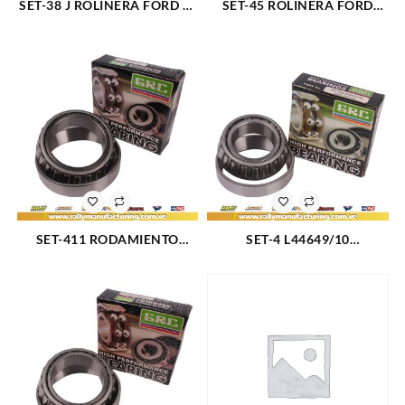
SET-38 J ROLINERA FORD F-
SET-45 ROLINERA FORD
350 RUEDA TRAS. EXT 80-97
BRONCO 96-80 (2048)
(2041)
SET-411 RODAMIENTO
SET-4 L44649/10
CONICO TRASERO INTERNO
RODAMIENTO CONICO
FORD F600 80-94 (2069)
DELANTERO INTERIOR
CHEVETTE 76-87 (2044)