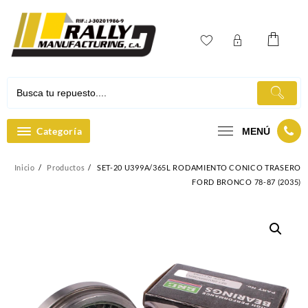
Ir
al
contenido
Categoría
MENÚ
Inicio
Productos
SET-20 U399A/365L RODAMIENTO CONICO TRASERO
FORD BRONCO 78-87 (2035)