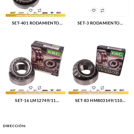
SET-401 RODAMIENTO
SET-3 RODAMIENTO
CONICO TRASERO EXTERNO
CONICO GM MALIBU (79-81)
FORD F-600 90-94 (2068)
(2059)
SET-16 LM12749/11
SET-83 HM803149/110
RODAMIENTO CONICO
RODAMIENTO CONICO
DELANTERO EXTERIOR
TRASERO INTERIOR FORD F-
DODGE DAKOTA 87-96
250 80-85 (2037)
(2062)
DIRECCIÓN: