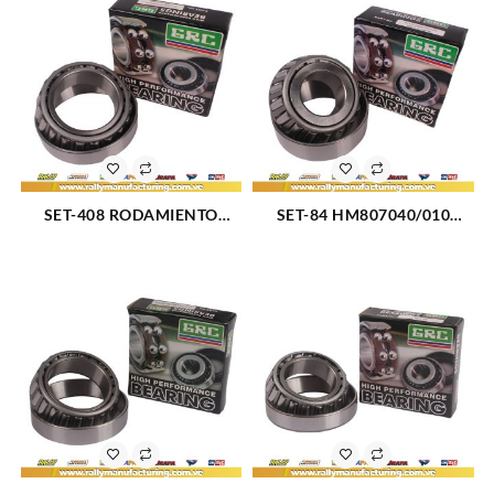
1500 02-03 (2065)
(2045)
SET-408 RODAMIENTO
SET-84 HM807040/010
CONICO TRASERO INTERIOR
RODAMIENTO CONICO
FORD P30 97-99 (2038)
TRASERO INTERNO FORD F-
350 61-10 (2042)