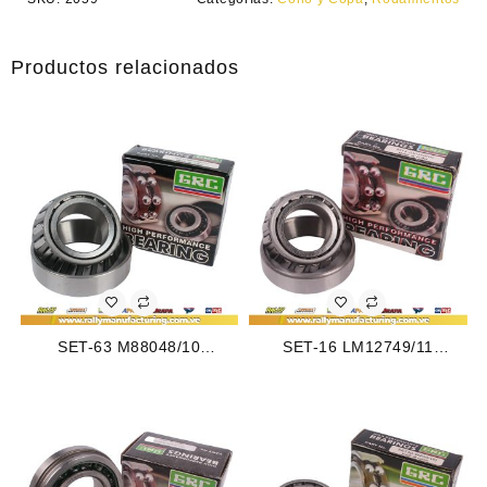
Productos relacionados
SET-63 M88048/10
SET-16 LM12749/11
RODAMIENTO CONICO
RODAMIENTO CONICO
TRASERO EXTERIOR
DELANTERO EXTERIOR
CHEVROLET AVALANCHE
DODGE DAKOTA 87-96
1500 02-03 (2065)
(2062)