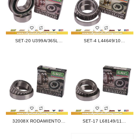
SET-20 U399A/365L
SET-4 L44649/10
RODAMIENTO CONICO
RODAMIENTO CONICO
TRASERO FORD BRONCO
DELANTERO INTERIOR
78-87 (2035)
CHEVETTE 76-87 (2044)
32008X RODAMIENTO
SET-17 L68149/11
DELANTERO EXTERNO
RODAMIENTO CONICO
CHEVROLET LUV DMAX
DELANTERO CHEVROLET