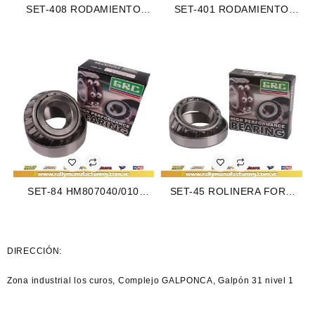
SET-408 RODAMIENTO
SET-401 RODAMIENTO
CONICO TRASERO
CONICO TRASERO
INTERIOR FORD P30 97-99
EXTERNO FORD F-600 90-
(2038)
94 (2068)
SET-84 HM807040/010
SET-45 ROLINERA FORD
RODAMIENTO CONICO
BRONCO 96-80 (2048)
TRASERO INTERNO FORD
F-350 61-10 (2042)
DIRECCIÓN:
Zona industrial los curos, Complejo
GALPONCA
, Galpón 31 nivel 1