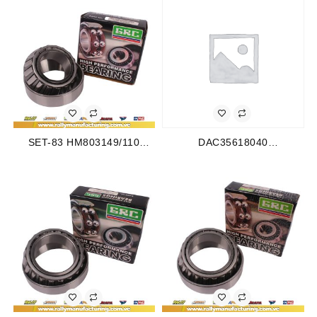
(2058)
SPARK (3119)
SET-83 HM803149/110
DAC35618040
RODAMIENTO CONICO
RODAMIENTO R/D GM
TRASERO INTERIOR FORD
WAGON R (98-EN
F-250 80-85 (2037)
ADELANTE) BACHACO 330
360 460 (477) (2019)