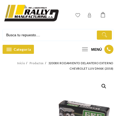
Ir
al
contenido
Categoría
MENÚ
Inicio
Productos
32008X RODAMIENTO DELANTERO EXTERNO
CHEVROLET LUV DMAX (2058)