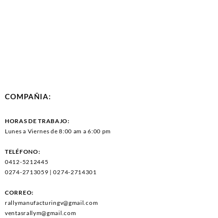
COMPAÑIA:
HORAS DE TRABAJO:
Lunes a Viernes de 8:00 am a 6:00 pm
TELÉFONO:
0412-5212445
0274-2713059 | 0274-2714301
CORREO:
rallymanufacturingv@gmail.com
ventasrallym@gmail.com