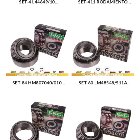
SET-4 L44649/10
SET-411 RODAMIENTO
RODAMIENTO CONICO
CONICO TRASERO INTERNO
DELANTERO INTERIOR
FORD F600 80-94 (2069)
CHEVETTE 76-87 (2044)
SET-84 HM807040/010
SET-60 LM48548/511A
RODAMIENTO CONICO
RODAMIENTO CONICO
TRASERO INTERNO FORD F-
DELANTERO INTERNO
350 61-10 (2042)
CHEVROLET SILVERADO
(2045)