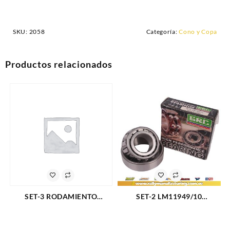
SKU:
2058
Categoría:
Cono y Copa
Productos relacionados
SET-3 RODAMIENTO
SET-2 LM11949/10
CONICO GM MALIBU (79-81)
RODAMIENTO CONICO
(2059)
DELANTERO EXTERNO
CHEVROLET CAMARO 67-78