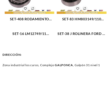
SET-408 RODAMIENTO
SET-83 HM803149/110
CONICO TRASERO INTERIOR
RODAMIENTO CONICO
FORD P30 97-99 (2038)
TRASERO INTERIOR FORD F-
SET-16 LM12749/11
SET-38 J ROLINERA FORD F-
250 80-85 (2037)
RODAMIENTO CONICO
350 RUEDA TRAS. EXT 80-97
DELANTERO EXTERIOR
(2041)
DODGE DAKOTA 87-96
(2062)
DIRECCIÓN:
Zona industrial los curos, Complejo
GALPONCA
, Galpón 31 nivel 1