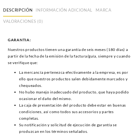
DESCRIPCIÓN
INFORMACIÓN ADICIONAL
MARCA
VALORACIONES (0)
GARANTIA:
Nuestros productos tienen una garantía de seis meses (180 días) a
partir de la fecha de la emisión de la factura/guía, siempre y cuando
se verifique que:
La mercancía pertenezca efectivamente a la empresa, es por
ello que nuestros productos salen debidamente marcados y
chequeados.
No hubo manejo inadecuado del producto, que haya podido
ocasionar el daño del mismo.
La caja de presentación del producto debe estar en buenas
condiciones, así como todos sus accesorios y partes
completas.
Su notificación y solicitud de ejecución de garantía se
produzcan en los términos señalados.