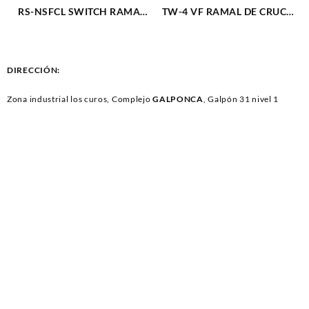
RS-NSFCL SWITCH RAMAL
TW-4 VF RAMAL DE CRUCE
NEUTRO CABLE LARGO (375)
DODGE ICW-D14 (763)
DIRECCIÓN:
Zona industrial los curos, Complejo
GALPONCA
, Galpón 31 nivel 1