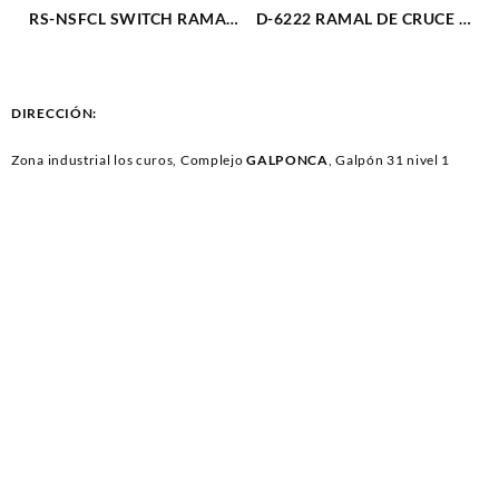
RS-NSFCL SWITCH RAMAL
D-6222 RAMAL DE CRUCE 10
NEUTRO CABLE LARGO (375)
CABLES (768)
DIRECCIÓN:
Zona industrial los curos, Complejo
GALPONCA
, Galpón 31 nivel 1